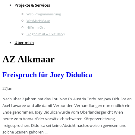
Projekte & Services
Web-Programmierung
WasMachMa.at
Hilfe im Ort
Blogheim.at – (Exit 2022)
Über mich
AZ Alkmaar
Freispruch für Joey Didulica
27
Juni
Nach über 2 Jahren hat das Foul von Ex Austria Torhüter Joey Didulica an
Axel Lawaree und alle damit Verbunden Verhandlungen nun endlich ein
Ende genommen. Joey Didulica wurde vom Oberlandesgericht Wien
heute vom Vorwurf der vorsätzlich schweren Körperverletzung
freigesprochen. Didulica sei keine Absicht nachzuweisen gewesen und
solche Szenen gehören …