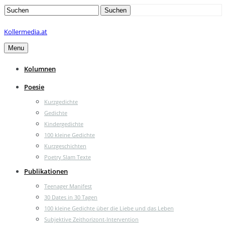
Search
Suchen
for:
Kollermedia.at
Menu
Kolumnen
Poesie
Kurzgedichte
Gedichte
Kindergedichte
100 kleine Gedichte
Kurzgeschichten
Poetry Slam Texte
Publikationen
Teenager Manifest
30 Dates in 30 Tagen
100 kleine Gedichte über die Liebe und das Leben
Subjektive Zeithorizont-Intervention