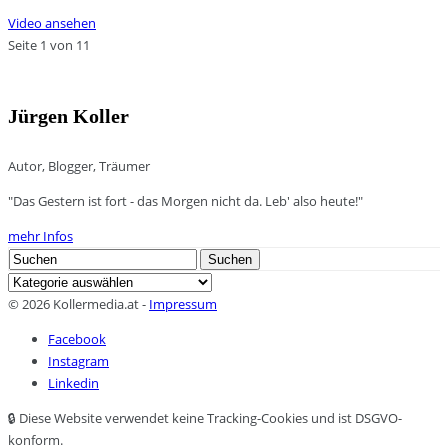
Video ansehen
Seite 1 von 1
1
Jürgen Koller
Autor, Blogger, Träumer
"Das Gestern ist fort - das Morgen nicht da. Leb' also heute!"
mehr Infos
Search
Suchen
for:
Kategorien
© 2026 Kollermedia.at -
Impressum
Facebook
Instagram
Linkedin
🔒 Diese Website verwendet keine Tracking-Cookies und ist DSGVO-
konform.