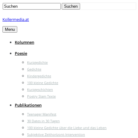
Search
Suchen
for:
Kollermedia.at
Menu
Kolumnen
Poesie
Kurzgedichte
Gedichte
Kindergedichte
100 kleine Gedichte
Kurzgeschichten
Poetry Slam Texte
Publikationen
Teenager Manifest
30 Dates in 30 Tagen
100 kleine Gedichte über die Liebe und das Leben
Subjektive Zeithorizont-Intervention