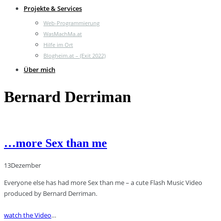
Projekte & Services
Web-Programmierung
WasMachMa.at
Hilfe im Ort
Blogheim.at – (Exit 2022)
Über mich
Bernard Derriman
…more Sex than me
13
Dezember
Everyone else has had more Sex than me – a cute Flash Music Video
produced by Bernard Derriman.
watch the Video
…