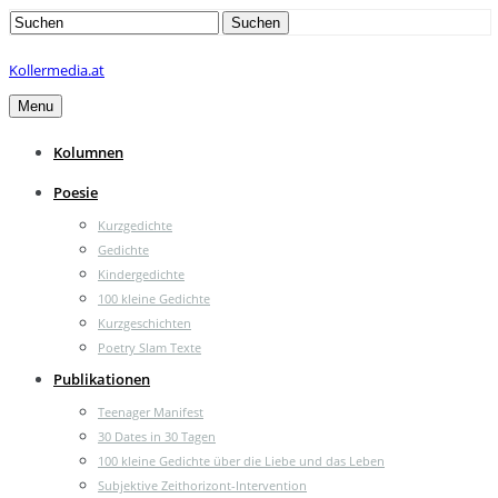
Search
Suchen
for:
Kollermedia.at
Menu
Kolumnen
Poesie
Kurzgedichte
Gedichte
Kindergedichte
100 kleine Gedichte
Kurzgeschichten
Poetry Slam Texte
Publikationen
Teenager Manifest
30 Dates in 30 Tagen
100 kleine Gedichte über die Liebe und das Leben
Subjektive Zeithorizont-Intervention