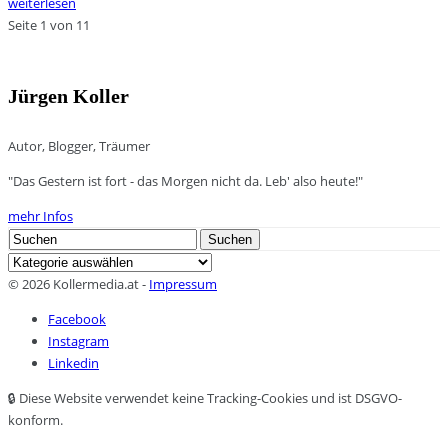
weiterlesen
Seite 1 von 1
1
Jürgen Koller
Autor, Blogger, Träumer
"Das Gestern ist fort - das Morgen nicht da. Leb' also heute!"
mehr Infos
Search
Suchen
for:
Kategorien
© 2026 Kollermedia.at -
Impressum
Facebook
Instagram
Linkedin
🔒 Diese Website verwendet keine Tracking-Cookies und ist DSGVO-
konform.