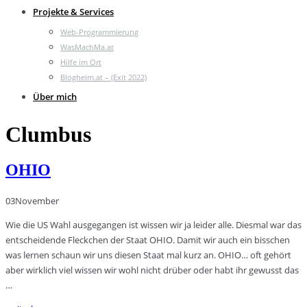
Projekte & Services
Web-Programmierung
WasMachMa.at
Hilfe im Ort
Blogheim.at – (Exit 2022)
Über mich
Clumbus
OHIO
03
November
Wie die US Wahl ausgegangen ist wissen wir ja leider alle. Diesmal war das
entscheidende Fleckchen der Staat OHIO. Damit wir auch ein bisschen
was lernen schaun wir uns diesen Staat mal kurz an. OHIO… oft gehört
aber wirklich viel wissen wir wohl nicht drüber oder habt ihr gewusst das
…