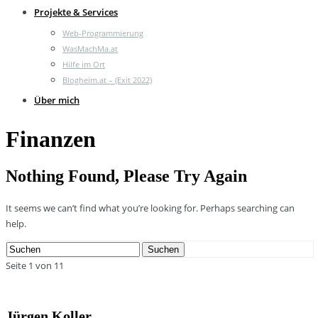
Projekte & Services
Web-Programmierung
WasMachMa.at
Hilfe im Ort
Blogheim.at – (Exit 2022)
Über mich
Finanzen
Nothing Found, Please Try Again
It seems we can’t find what you’re looking for. Perhaps searching can
help.
Search
Suchen
for:
Seite 1 von 1
1
Jürgen Koller