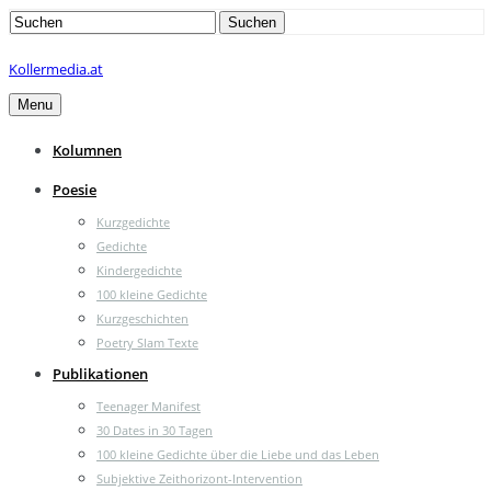
Search
Suchen
for:
Kollermedia.at
Menu
Kolumnen
Poesie
Kurzgedichte
Gedichte
Kindergedichte
100 kleine Gedichte
Kurzgeschichten
Poetry Slam Texte
Publikationen
Teenager Manifest
30 Dates in 30 Tagen
100 kleine Gedichte über die Liebe und das Leben
Subjektive Zeithorizont-Intervention