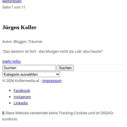
weiterlesen
Seite 1 von 1
1
Jürgen Koller
Autor, Blogger, Träumer
"Das Gestern ist fort - das Morgen nicht da. Leb' also heute!"
mehr Infos
Search
Suchen
for:
Kategorien
© 2026 Kollermedia.at -
Impressum
Facebook
Instagram
Linkedin
🔒 Diese Website verwendet keine Tracking-Cookies und ist DSGVO-
konform.