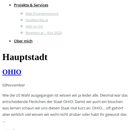
Projekte & Services
Web-Programmierung
WasMachMa.at
Hilfe im Ort
Blogheim.at – (Exit 2022)
Über mich
Hauptstadt
OHIO
03
November
Wie die US Wahl ausgegangen ist wissen wir ja leider alle. Diesmal war das
entscheidende Fleckchen der Staat OHIO. Damit wir auch ein bisschen
was lernen schaun wir uns diesen Staat mal kurz an. OHIO… oft gehört
aber wirklich viel wissen wir wohl nicht drüber oder habt ihr gewusst das
…