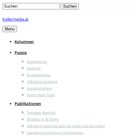
Search
Suchen
for:
Kollermedia.at
Menu
Kolumnen
Poesie
Kurzgedichte
Gedichte
Kindergedichte
100 kleine Gedichte
Kurzgeschichten
Poetry Slam Texte
Publikationen
Teenager Manifest
30 Dates in 30 Tagen
100 kleine Gedichte über die Liebe und das Leben
Subjektive Zeithorizont-Intervention