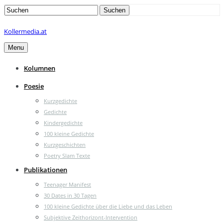
Search
Suchen
for:
Kollermedia.at
Menu
Kolumnen
Poesie
Kurzgedichte
Gedichte
Kindergedichte
100 kleine Gedichte
Kurzgeschichten
Poetry Slam Texte
Publikationen
Teenager Manifest
30 Dates in 30 Tagen
100 kleine Gedichte über die Liebe und das Leben
Subjektive Zeithorizont-Intervention