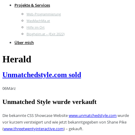
Projekte & Services
Web-Programmierung
WasMachMa.at
Hilfe im Ort
Blogheim.at – (Exit 2022)
Über mich
Herald
Unmatchedstyle.com sold
06
März
Unmatched Style wurde verkauft
Die bekannte CSS Showcase Website
www.unmatchedstyle.com
wurde
vor kurzem versteigert und wie jetzt bekanntgegeben von Shane Pike
(
www.threetwentyinteractive.com
) – gekauft.