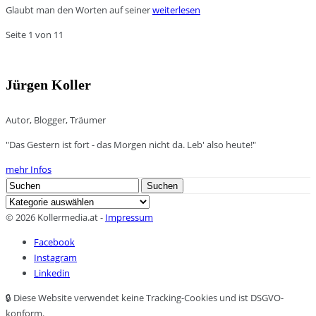
Glaubt man den Worten auf seiner
weiterlesen
Seite 1 von 1
1
Jürgen Koller
Autor, Blogger, Träumer
"Das Gestern ist fort - das Morgen nicht da. Leb' also heute!"
mehr Infos
Search
Suchen
for:
Kategorien
© 2026 Kollermedia.at -
Impressum
Facebook
Instagram
Linkedin
🔒 Diese Website verwendet keine Tracking-Cookies und ist DSGVO-
konform.