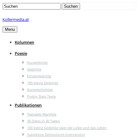
Search
Suchen
for:
Kollermedia.at
Menu
Kolumnen
Poesie
Kurzgedichte
Gedichte
Kindergedichte
100 kleine Gedichte
Kurzgeschichten
Poetry Slam Texte
Publikationen
Teenager Manifest
30 Dates in 30 Tagen
100 kleine Gedichte über die Liebe und das Leben
Subjektive Zeithorizont-Intervention