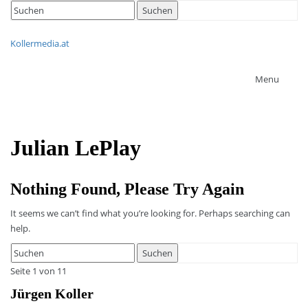
Search
Suchen
for:
Kollermedia.at
Menu
Julian LePlay
Nothing Found, Please Try Again
It seems we can’t find what you’re looking for. Perhaps searching can
help.
Search
Suchen
for:
Seite 1 von 1
1
Jürgen Koller