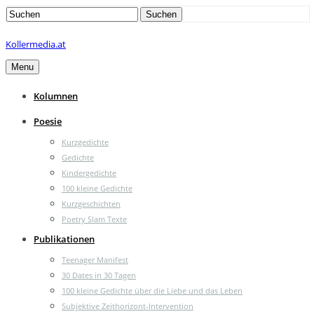
Search
Suchen
for:
Kollermedia.at
Menu
Kolumnen
Poesie
Kurzgedichte
Gedichte
Kindergedichte
100 kleine Gedichte
Kurzgeschichten
Poetry Slam Texte
Publikationen
Teenager Manifest
30 Dates in 30 Tagen
100 kleine Gedichte über die Liebe und das Leben
Subjektive Zeithorizont-Intervention