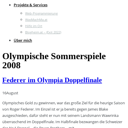
Projekte & Services
Web-Programmierung
WasMachMa.at
Hilfe im Ort
Blogheim.at – (Exit 2022)
Über mich
Olympische Sommerspiele
2008
Federer im Olympia Doppelfinale
16
August
Olympisches Gold zu gewinnen, war das große Ziel für die heurige Saison
von Roger Federer. Im Einzel ist er ja bereits gegen James Blake
ausgeschieden, dafür steht er nun mit seinem Landsmann Wawrinka
überraschend im Doppelfinale. Im Halbfinale bezwangen die Schweizer
das Nr.1 Doppel – die Bryan Brothers – mit …