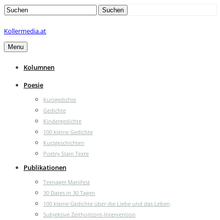
Search
Suchen
for:
Kollermedia.at
Menu
Kolumnen
Poesie
Kurzgedichte
Gedichte
Kindergedichte
100 kleine Gedichte
Kurzgeschichten
Poetry Slam Texte
Publikationen
Teenager Manifest
30 Dates in 30 Tagen
100 kleine Gedichte über die Liebe und das Leben
Subjektive Zeithorizont-Intervention