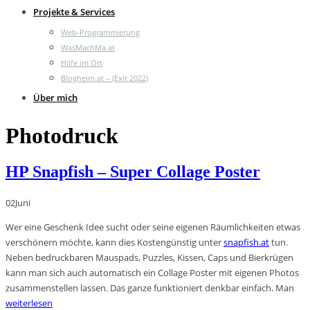
Projekte & Services
Web-Programmierung
WasMachMa.at
Hilfe im Ort
Blogheim.at – (Exit 2022)
Über mich
Photodruck
HP Snapfish – Super Collage Poster
02
Juni
Wer eine Geschenk Idee sucht oder seine eigenen Räumlichkeiten etwas
verschönern möchte, kann dies Kostengünstig unter
snapfish.at
tun.
Neben bedruckbaren Mauspads, Puzzles, Kissen, Caps und Bierkrügen
kann man sich auch automatisch ein Collage Poster mit eigenen Photos
zusammenstellen lassen. Das ganze funktioniert denkbar einfach. Man
weiterlesen