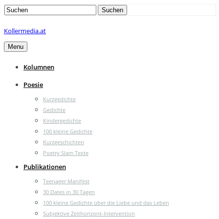
Search
Suchen
for:
Kollermedia.at
Menu
Kolumnen
Poesie
Kurzgedichte
Gedichte
Kindergedichte
100 kleine Gedichte
Kurzgeschichten
Poetry Slam Texte
Publikationen
Teenager Manifest
30 Dates in 30 Tagen
100 kleine Gedichte über die Liebe und das Leben
Subjektive Zeithorizont-Intervention