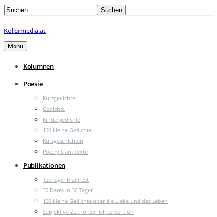
Search
Suchen
for:
Kollermedia.at
Menu
Kolumnen
Poesie
Kurzgedichte
Gedichte
Kindergedichte
100 kleine Gedichte
Kurzgeschichten
Poetry Slam Texte
Publikationen
Teenager Manifest
30 Dates in 30 Tagen
100 kleine Gedichte über die Liebe und das Leben
Subjektive Zeithorizont-Intervention