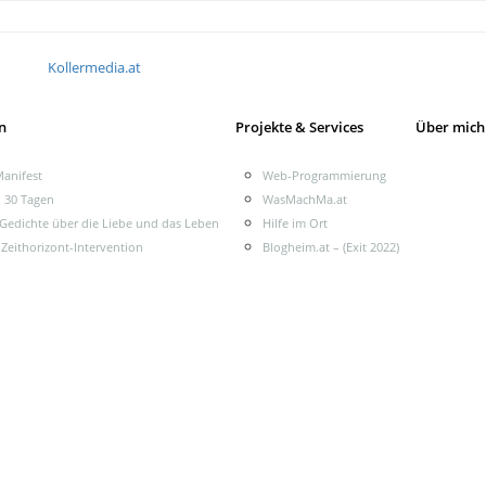
Kollermedia.at
n
Projekte & Services
Über mich
anifest
Web-Programmierung
n 30 Tagen
WasMachMa.at
 Gedichte über die Liebe und das Leben
Hilfe im Ort
 Zeithorizont-Intervention
Blogheim.at – (Exit 2022)