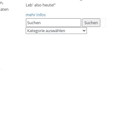
n,
Leb' also heute!"
daten
mehr Infos
Search
Suchen
for:
Kategorien
.