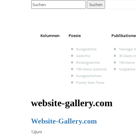
Search
Suchen
for:
Kolumnen
Poesie
Publikatione
Kurzgedichte
Teenager M
Gedichte
30 Dates i
Kindergedichte
100 kleine
100 kleine Gedichte
Subjektive
Kurzgeschichten
Poetry Slam Texte
website-gallery.com
Website-Gallery.com
12
Juni