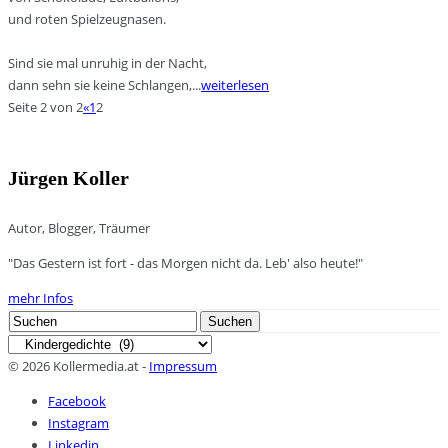
und roten Spielzeugnasen.
Sind sie mal unruhig in der Nacht,
dann sehn sie keine Schlangen,...
weiterlesen
Seite 2 von 2
«
1
2
Jürgen Koller
Autor, Blogger, Träumer
"Das Gestern ist fort - das Morgen nicht da. Leb' also heute!"
mehr Infos
Search
Suchen
for:
Kategorien
© 2026 Kollermedia.at -
Impressum
Facebook
Instagram
Linkedin