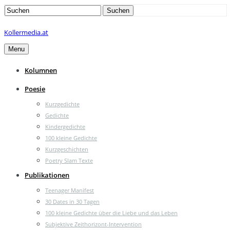
Search
Suchen
for:
Kollermedia.at
Menu
Kolumnen
Poesie
Kurzgedichte
Gedichte
Kindergedichte
100 kleine Gedichte
Kurzgeschichten
Poetry Slam Texte
Publikationen
Teenager Manifest
30 Dates in 30 Tagen
100 kleine Gedichte über die Liebe und das Leben
Subjektive Zeithorizont-Intervention