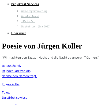
Projekte & Services
Web-Programmierung
WasMachMa.at
Hilfe im Ort
Blogheim.at – (Exit 2022)
Über mich
Poesie von Jürgen Koller
"Wir machten den Tag zur Nacht und die Nacht zu unseren Träumen."
Berauschend,
ist jeder Satz von dir,
der meinen Namen trägt.
Jürgen Koller
Tu es.
Du stirbst sowieso.