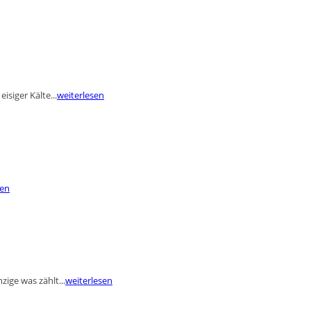
siger Kälte...
weiterlesen
sen
zige was zählt...
weiterlesen