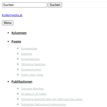
Search
Suchen
for:
Kollermedia.at
Menu
Kolumnen
Poesie
Kurzgedichte
Gedichte
Kindergedichte
100 kleine Gedichte
Kurzgeschichten
Poetry Slam Texte
Publikationen
Teenager Manifest
30 Dates in 30 Tagen
100 kleine Gedichte über die Liebe und das Leben
Subjektive Zeithorizont-Intervention