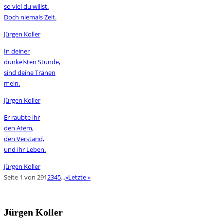
so viel du willst.
Doch niemals Zeit.
Jürgen Koller
In deiner
dunkelsten Stunde,
sind deine Tränen
mein.
Jürgen Koller
Er raubte ihr
den Atem,
den Verstand,
und ihr Leben.
Jürgen Koller
Seite 1 von 29
1
2
3
4
5
...
»
Letzte »
Jürgen Koller