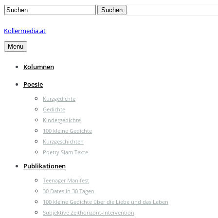
Search
Suchen
for:
Kollermedia.at
Menu
Kolumnen
Poesie
Kurzgedichte
Gedichte
Kindergedichte
100 kleine Gedichte
Kurzgeschichten
Poetry Slam Texte
Publikationen
Teenager Manifest
30 Dates in 30 Tagen
100 kleine Gedichte über die Liebe und das Leben
Subjektive Zeithorizont-Intervention