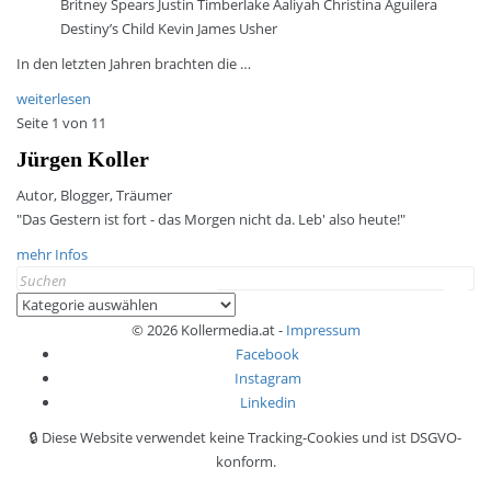
Britney Spears Justin Timberlake Aaliyah Christina Aguilera
Destiny’s Child Kevin James Usher
In den letzten Jahren brachten die …
weiterlesen
Seite 1 von 1
1
Jürgen Koller
Autor, Blogger, Träumer
"Das Gestern ist fort - das Morgen nicht da. Leb' also heute!"
mehr Infos
Search
for:
Kategorien
© 2026 Kollermedia.at -
Impressum
Facebook
Instagram
Linkedin
🔒 Diese Website verwendet keine Tracking-Cookies und ist DSGVO-
konform.