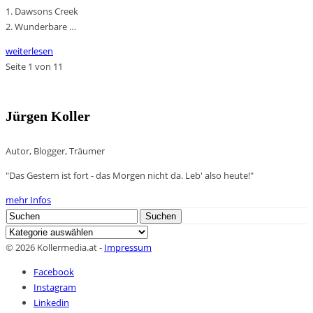
1. Dawsons Creek
2. Wunderbare …
weiterlesen
Seite 1 von 1
1
Jürgen Koller
Autor, Blogger, Träumer
"Das Gestern ist fort - das Morgen nicht da. Leb' also heute!"
mehr Infos
Search
Suchen
for:
Kategorien
© 2026 Kollermedia.at -
Impressum
Facebook
Instagram
Linkedin