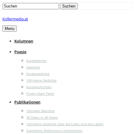
Search
Suchen
for:
Kollermedia.at
Menu
Kolumnen
Poesie
Kurzgedichte
Gedichte
Kindergedichte
100 kleine Gedichte
Kurzgeschichten
Poetry Slam Texte
Publikationen
Teenager Manifest
30 Dates in 30 Tagen
100 kleine Gedichte über die Liebe und das Leben
Subjektive Zeithorizont-Intervention