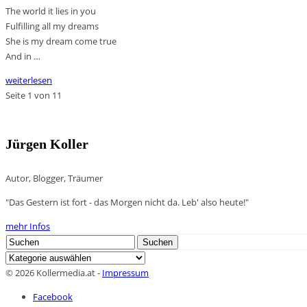
The world it lies in you
Fulfilling all my dreams
She is my dream come true
And in …
weiterlesen
Seite 1 von 1
1
Jürgen Koller
Autor, Blogger, Träumer
"Das Gestern ist fort - das Morgen nicht da. Leb' also heute!"
mehr Infos
Search
Suchen
for:
Kategorien
© 2026 Kollermedia.at -
Impressum
Facebook