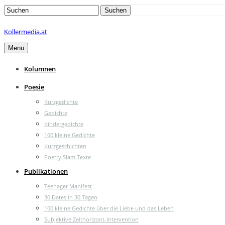
Search
Suchen
for:
Kollermedia.at
Menu
Kolumnen
Poesie
Kurzgedichte
Gedichte
Kindergedichte
100 kleine Gedichte
Kurzgeschichten
Poetry Slam Texte
Publikationen
Teenager Manifest
30 Dates in 30 Tagen
100 kleine Gedichte über die Liebe und das Leben
Subjektive Zeithorizont-Intervention