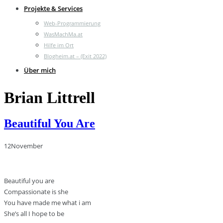
Projekte & Services
Web-Programmierung
WasMachMa.at
Hilfe im Ort
Blogheim.at – (Exit 2022)
Über mich
Brian Littrell
Beautiful You Are
12
November
Beautiful you are
Compassionate is she
You have made me what i am
She’s all I hope to be