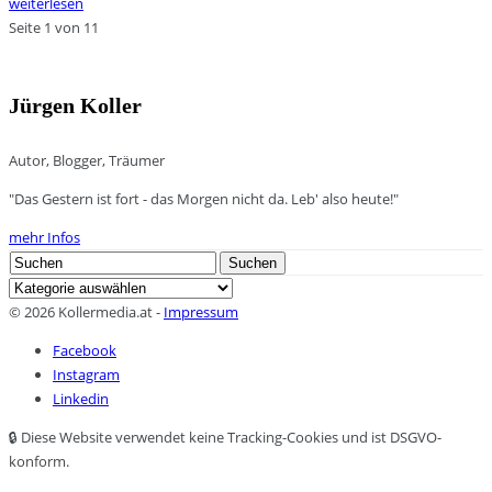
weiterlesen
Seite 1 von 1
1
Jürgen Koller
Autor, Blogger, Träumer
"Das Gestern ist fort - das Morgen nicht da. Leb' also heute!"
mehr Infos
Search
Suchen
for:
Kategorien
© 2026 Kollermedia.at -
Impressum
Facebook
Instagram
Linkedin
🔒 Diese Website verwendet keine Tracking-Cookies und ist DSGVO-
konform.