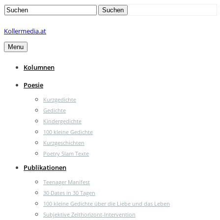
Search
Suchen
for:
Kollermedia.at
Menu
Kolumnen
Poesie
Kurzgedichte
Gedichte
Kindergedichte
100 kleine Gedichte
Kurzgeschichten
Poetry Slam Texte
Publikationen
Teenager Manifest
30 Dates in 30 Tagen
100 kleine Gedichte über die Liebe und das Leben
Subjektive Zeithorizont-Intervention