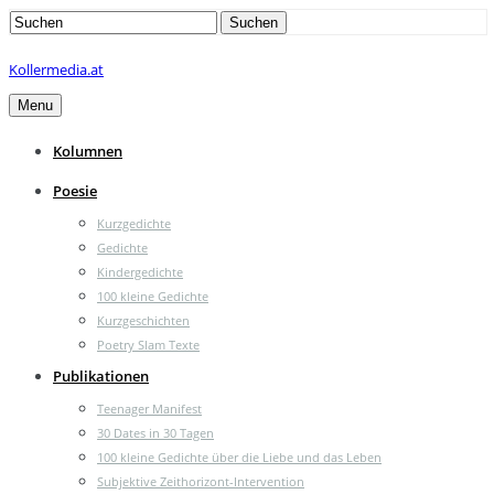
Search
Suchen
for:
Kollermedia.at
Menu
Kolumnen
Poesie
Kurzgedichte
Gedichte
Kindergedichte
100 kleine Gedichte
Kurzgeschichten
Poetry Slam Texte
Publikationen
Teenager Manifest
30 Dates in 30 Tagen
100 kleine Gedichte über die Liebe und das Leben
Subjektive Zeithorizont-Intervention