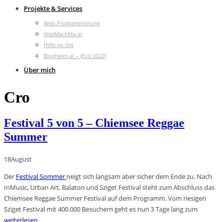
Projekte & Services
Web-Programmierung
WasMachMa.at
Hilfe im Ort
Blogheim.at – (Exit 2022)
Über mich
Cro
Festival 5 von 5 – Chiemsee Reggae
Summer
18
August
Der
Festival Sommer
neigt sich langsam aber sicher dem Ende zu. Nach
InMusic, Urban Art, Balaton und Sziget Festival steht zum Abschluss das
Chiemsee Reggae Summer Festival auf dem Programm. Vom riesigen
Sziget Festival mit 400.000 Besuchern geht es nun 3 Tage lang zum
weiterlesen