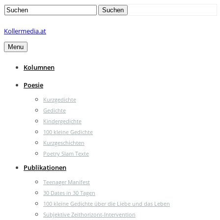
Search
Suchen
for:
Kollermedia.at
Menu
Kolumnen
Poesie
Kurzgedichte
Gedichte
Kindergedichte
100 kleine Gedichte
Kurzgeschichten
Poetry Slam Texte
Publikationen
Teenager Manifest
30 Dates in 30 Tagen
100 kleine Gedichte über die Liebe und das Leben
Subjektive Zeithorizont-Intervention