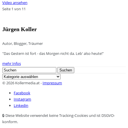
Video ansehen
Seite 1 von 1
1
Jürgen Koller
Autor, Blogger, Träumer
"Das Gestern ist fort - das Morgen nicht da. Leb' also heute!"
mehr Infos
Search
Suchen
for:
Kategorien
© 2026 Kollermedia.at -
Impressum
Facebook
Instagram
Linkedin
🔒 Diese Website verwendet keine Tracking-Cookies und ist DSGVO-
konform.