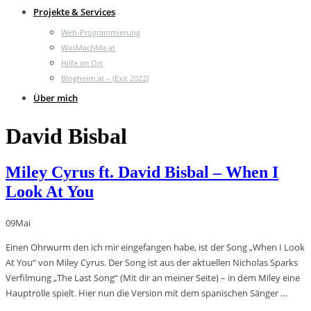
Projekte & Services
Web-Programmierung
WasMachMa.at
Hilfe im Ort
Blogheim.at – (Exit 2022)
Über mich
David Bisbal
Miley Cyrus ft. David Bisbal – When I
Look At You
09
Mai
Einen Ohrwurm den ich mir eingefangen habe, ist der Song „When I Look
At You“ von Miley Cyrus. Der Song ist aus der aktuellen Nicholas Sparks
Verfilmung „The Last Song“ (Mit dir an meiner Seite) – in dem Miley eine
Hauptrolle spielt. Hier nun die Version mit dem spanischen Sänger …