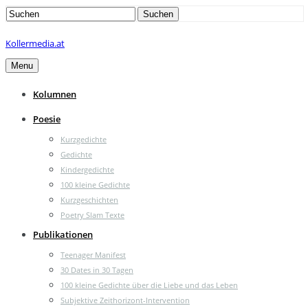
Search
Suchen
for:
Kollermedia.at
Menu
Kolumnen
Poesie
Kurzgedichte
Gedichte
Kindergedichte
100 kleine Gedichte
Kurzgeschichten
Poetry Slam Texte
Publikationen
Teenager Manifest
30 Dates in 30 Tagen
100 kleine Gedichte über die Liebe und das Leben
Subjektive Zeithorizont-Intervention