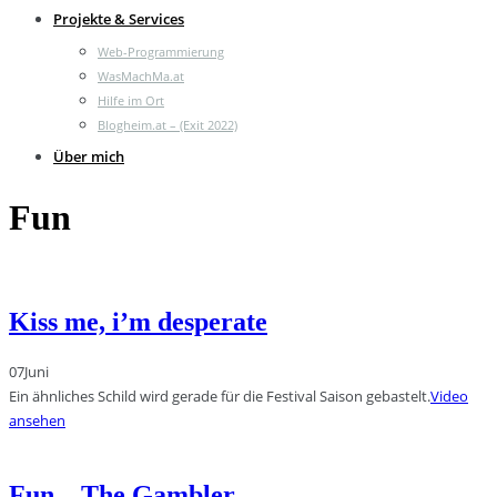
Projekte & Services
Web-Programmierung
WasMachMa.at
Hilfe im Ort
Blogheim.at – (Exit 2022)
Über mich
Fun
Kiss me, i’m desperate
07
Juni
Ein ähnliches Schild wird gerade für die Festival Saison gebastelt.
Video
ansehen
Fun – The Gambler