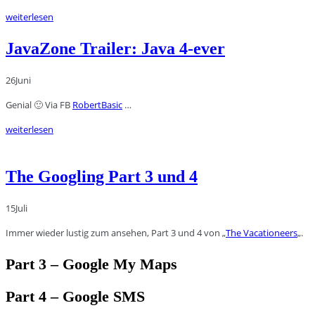
weiterlesen
JavaZone Trailer: Java 4-ever
26
Juni
Genial 🙂 Via FB
RobertBasic
…
weiterlesen
The Googling Part 3 und 4
15
Juli
Immer wieder lustig zum ansehen, Part 3 und 4 von „
The Vacationeers
„.
Part 3 – Google My Maps
Part 4 – Google SMS