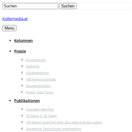
Search
Suchen
for:
Kollermedia.at
Menu
Kolumnen
Poesie
Kurzgedichte
Gedichte
Kindergedichte
100 kleine Gedichte
Kurzgeschichten
Poetry Slam Texte
Publikationen
Teenager Manifest
30 Dates in 30 Tagen
100 kleine Gedichte über die Liebe und das Leben
Subjektive Zeithorizont-Intervention