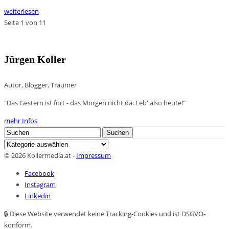
weiterlesen
Seite 1 von 1
1
Jürgen Koller
Autor, Blogger, Träumer
"Das Gestern ist fort - das Morgen nicht da. Leb' also heute!"
mehr Infos
Search
Suchen
for:
Kategorien
© 2026 Kollermedia.at -
Impressum
Facebook
Instagram
Linkedin
🔒 Diese Website verwendet keine Tracking-Cookies und ist DSGVO-
konform.