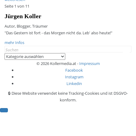
Seite 1 von 1
1
Jürgen Koller
Autor, Blogger, Träumer
"Das Gestern ist fort - das Morgen nicht da. Leb' also heute!"
mehr Infos
Search
for:
Kategorien
© 2026 Kollermedia.at -
Impressum
Facebook
Instagram
Linkedin
🔒 Diese Website verwendet keine Tracking-Cookies und ist DSGVO-
konform.