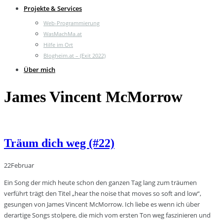
Projekte & Services
Web-Programmierung
WasMachMa.at
Hilfe im Ort
Blogheim.at – (Exit 2022)
Über mich
James Vincent McMorrow
Träum dich weg (#22)
22
Februar
Ein Song der mich heute schon den ganzen Tag lang zum träumen
verführt trägt den Titel „hear the noise that moves so soft and low“,
gesungen von James Vincent McMorrow. Ich liebe es wenn ich über
derartige Songs stolpere, die mich vom ersten Ton weg faszinieren und