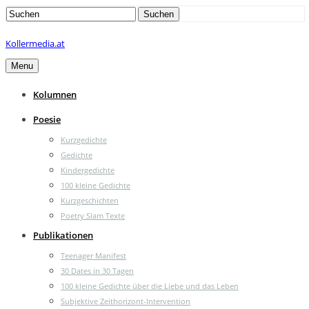
Search
Suchen
for:
Kollermedia.at
Menu
Kolumnen
Poesie
Kurzgedichte
Gedichte
Kindergedichte
100 kleine Gedichte
Kurzgeschichten
Poetry Slam Texte
Publikationen
Teenager Manifest
30 Dates in 30 Tagen
100 kleine Gedichte über die Liebe und das Leben
Subjektive Zeithorizont-Intervention