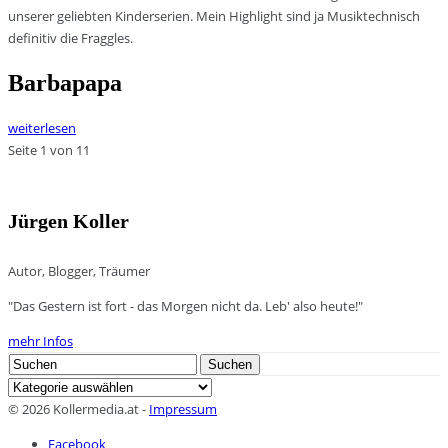
unserer geliebten Kinderserien. Mein Highlight sind ja Musiktechnisch
definitiv die Fraggles.
Barbapapa
weiterlesen
Seite 1 von 1
1
Jürgen Koller
Autor, Blogger, Träumer
"Das Gestern ist fort - das Morgen nicht da. Leb' also heute!"
mehr Infos
Search
Suchen
for:
Kategorien
© 2026 Kollermedia.at -
Impressum
Facebook