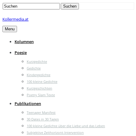
Search
Suchen
for:
Kollermedia.at
Menu
Kolumnen
Poesie
Kurzgedichte
Gedichte
Kindergedichte
100 kleine Gedichte
Kurzgeschichten
Poetry Slam Texte
Publikationen
Teenager Manifest
30 Dates in 30 Tagen
100 kleine Gedichte über die Liebe und das Leben
Subjektive Zeithorizont-Intervention