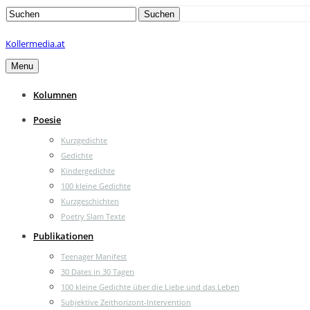
Search
Suchen
for:
Kollermedia.at
Menu
Kolumnen
Poesie
Kurzgedichte
Gedichte
Kindergedichte
100 kleine Gedichte
Kurzgeschichten
Poetry Slam Texte
Publikationen
Teenager Manifest
30 Dates in 30 Tagen
100 kleine Gedichte über die Liebe und das Leben
Subjektive Zeithorizont-Intervention