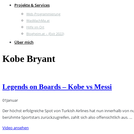
Projekte & Services
Web-Programmierung
WasMachMa.at
Hilfe im Ort
Blogheim.at – (Exit 2022)
Über mich
Kobe Bryant
Legends on Boards – Kobe vs Messi
01
Januar
Der höchst erfolgreiche Spot von Turkish Airlines hat nun innerhalb von
berühmte Sportstars zurückzugreifen, zahlt sich also offensichtlich aus. …
Video ansehen