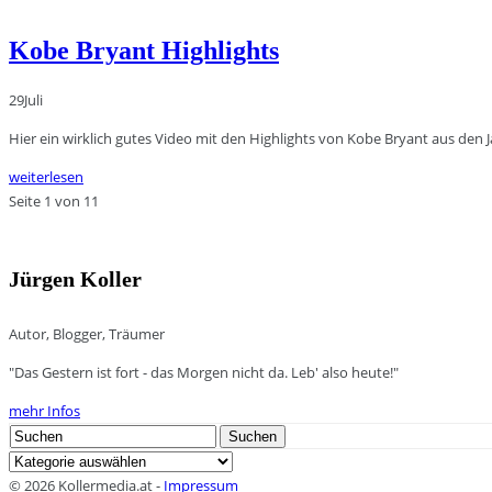
Kobe Bryant Highlights
29
Juli
Hier ein wirklich gutes Video mit den Highlights von Kobe Bryant aus den 
weiterlesen
Seite 1 von 1
1
Jürgen Koller
Autor, Blogger, Träumer
"Das Gestern ist fort - das Morgen nicht da. Leb' also heute!"
mehr Infos
Search
Suchen
for:
Kategorien
© 2026 Kollermedia.at -
Impressum