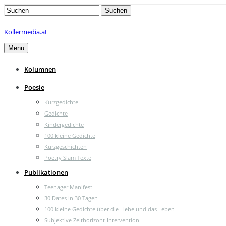
Search
Suchen
for:
Kollermedia.at
Menu
Kolumnen
Poesie
Kurzgedichte
Gedichte
Kindergedichte
100 kleine Gedichte
Kurzgeschichten
Poetry Slam Texte
Publikationen
Teenager Manifest
30 Dates in 30 Tagen
100 kleine Gedichte über die Liebe und das Leben
Subjektive Zeithorizont-Intervention