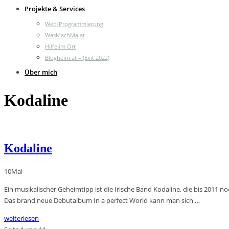
Projekte & Services
Web-Programmierung
WasMachMa.at
Hilfe im Ort
Blogheim.at – (Exit 2022)
Über mich
Kodaline
Kodaline
10
Mai
Ein musikalischer Geheimtipp ist die Irische Band Kodaline, die bis 2011 n
Das brand neue Debutalbum In a perfect World kann man sich …
weiterlesen