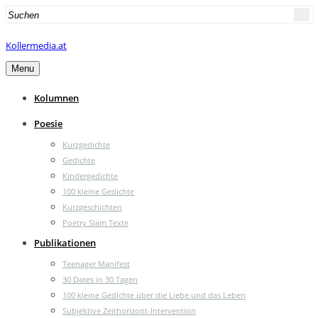
Search
for:
Kollermedia.at
Menu
Kolumnen
Poesie
Kurzgedichte
Gedichte
Kindergedichte
100 kleine Gedichte
Kurzgeschichten
Poetry Slam Texte
Publikationen
Teenager Manifest
30 Dates in 30 Tagen
100 kleine Gedichte über die Liebe und das Leben
Subjektive Zeithorizont-Intervention