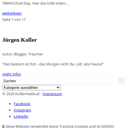
TBWA\Chiat\Day. Hier das tolle Video:…
weiterlesen
Seite 1 von 1
1
Jürgen Koller
Autor, Blogger, Träumer
"Das Gestern ist fort - das Morgen nicht da. Leb' also heute!"
mehr Infos
Search
for:
Kategorien
© 2026 Kollermedia.at -
Impressum
Facebook
Instagram
Linkedin
🔒 Diese Website verwendet keine Tracking-Cookies und ist DSGVO-