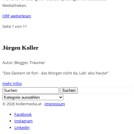
Mediatheken.
ORF
weiterlesen
Seite 1 von 1
1
Jürgen Koller
Autor, Blogger, Träumer
"Das Gestern ist fort - das Morgen nicht da. Leb' also heute!"
mehr Infos
Search
Suchen
for:
Kategorien
© 2026 Kollermedia.at -
Impressum
Facebook
Instagram
Linkedin