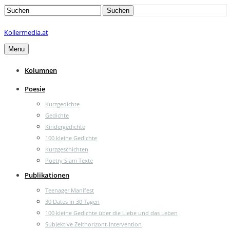
Search
Suchen
for:
Kollermedia.at
Menu
Kolumnen
Poesie
Kurzgedichte
Gedichte
Kindergedichte
100 kleine Gedichte
Kurzgeschichten
Poetry Slam Texte
Publikationen
Teenager Manifest
30 Dates in 30 Tagen
100 kleine Gedichte über die Liebe und das Leben
Subjektive Zeithorizont-Intervention