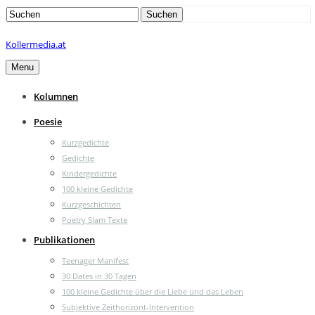
Search
Suchen
for:
Kollermedia.at
Menu
Kolumnen
Poesie
Kurzgedichte
Gedichte
Kindergedichte
100 kleine Gedichte
Kurzgeschichten
Poetry Slam Texte
Publikationen
Teenager Manifest
30 Dates in 30 Tagen
100 kleine Gedichte über die Liebe und das Leben
Subjektive Zeithorizont-Intervention