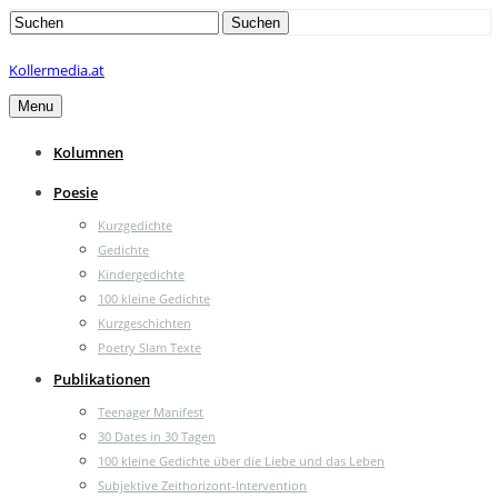
Search
Suchen
for:
Kollermedia.at
Menu
Kolumnen
Poesie
Kurzgedichte
Gedichte
Kindergedichte
100 kleine Gedichte
Kurzgeschichten
Poetry Slam Texte
Publikationen
Teenager Manifest
30 Dates in 30 Tagen
100 kleine Gedichte über die Liebe und das Leben
Subjektive Zeithorizont-Intervention