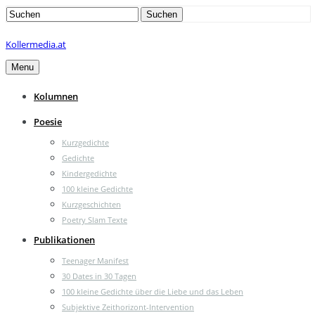
Search
Suchen
for:
Kollermedia.at
Menu
Kolumnen
Poesie
Kurzgedichte
Gedichte
Kindergedichte
100 kleine Gedichte
Kurzgeschichten
Poetry Slam Texte
Publikationen
Teenager Manifest
30 Dates in 30 Tagen
100 kleine Gedichte über die Liebe und das Leben
Subjektive Zeithorizont-Intervention