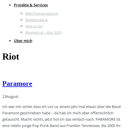
Projekte & Services
Web-Programmierung
WasMachMa.at
Hilfe im Ort
Blogheim.at – (Exit 2022)
Über mich
Riot
Paramore
23
August
Ich war mir sicher dass ich vor ca. einem Jahr mal etwas über die Band
Paramore geschrieben habe – da hab ich mich aber offensichtlich
getäuscht. Macht nichts, jetzt hol ich das einfach nach. PARAMORE ist
eine relativ junge Pop Punk Band aus Franklin Tennessee, die 2005 ihr