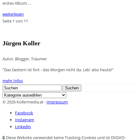
erstes Album …
weiterlesen
Seite 1 von 1
1
Jürgen Koller
Autor, Blogger, Träumer
"Das Gestern ist fort - das Morgen nicht da. Leb' also heute!"
mehr Infos
Search
Suchen
for:
Kategorien
© 2026 Kollermedia.at -
Impressum
Facebook
Instagram
Linkedin
🔒 Diese Website verwendet keine Tracking-Cookies und ist DSGVO-