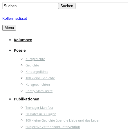
Search
Suchen
for:
Kollermedia.at
Menu
Kolumnen
Poesie
Kurzgedichte
Gedichte
Kindergedichte
100 kleine Gedichte
Kurzgeschichten
Poetry Slam Texte
Publikationen
Teenager Manifest
30 Dates in 30 Tagen
100 kleine Gedichte über die Liebe und das Leben
Subjektive Zeithorizont-Intervention