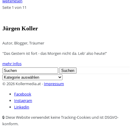
weiterlesen
Seite 1 von 1
1
Jürgen Koller
Autor, Blogger, Träumer
"Das Gestern ist fort - das Morgen nicht da. Leb' also heute!"
mehr Infos
Search
Suchen
for:
Kategorien
© 2026 Kollermedia.at -
Impressum
Facebook
Instagram
Linkedin
🔒 Diese Website verwendet keine Tracking-Cookies und ist DSGVO-
konform.