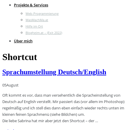
Projekte & Services
Web-Programmierung
WasMachMa.at
Hilfe im Ort
Blogheim.at – (Exit 2022)
Über mich
Shortcut
Sprachumstellung Deutsch/English
05
August
Oft kommt es vor, dass man versehentlich die Spracheinstellung von
Deutsch auf English verstellt. Mir passiert das (vor allem im Photoshop)
regelmäßig und ich stell dies dann eben einfach wieder rechts unten im
kleinen feinen Sprachmenü (siehe Bildchen) um.
Die liebe Sabrina hat mir aber jetzt den Shortcut – der …