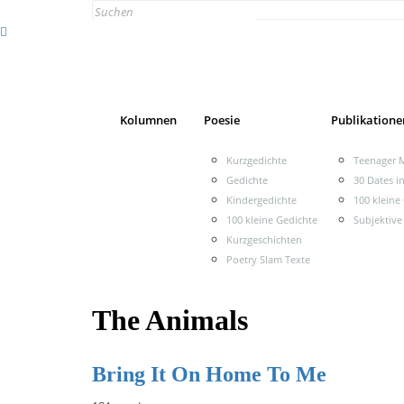
Search
for:
Kolumnen
Poesie
Publikatione
Kurzgedichte
Teenager M
Gedichte
30 Dates i
Kindergedichte
100 kleine
100 kleine Gedichte
Subjektive
Kurzgeschichten
Poetry Slam Texte
The Animals
Bring It On Home To Me