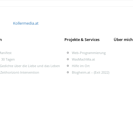
Kollermedia.at
n
Projekte & Services
Über mich
anifest
Web-Programmierung
n 30 Tagen
WasMachMa.at
 Gedichte über die Liebe und das Leben
Hilfe im Ort
 Zeithorizont-Intervention
Blogheim.at – (Exit 2022)