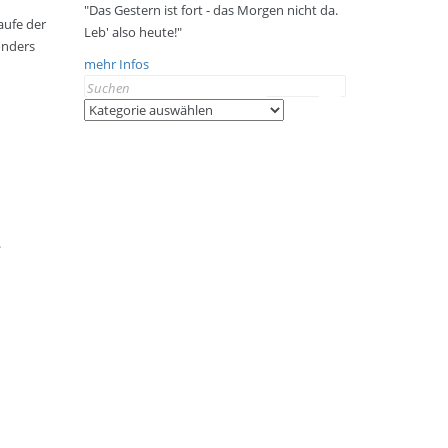
"Das Gestern ist fort - das Morgen nicht da.
aufe der
Leb' also heute!"
onders
mehr Infos
Search
for:
Kategorien
.