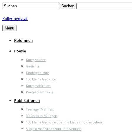
Search
Suchen
for:
Kollermedia.at
Menu
Kolumnen
Poesie
Kurzgedichte
Gedichte
Kindergedichte
100 kleine Gedichte
Kurzgeschichten
Poetry Slam Texte
Publikationen
Teenager Manifest
30 Dates in 30 Tagen
100 kleine Gedichte über die Liebe und das Leben
Subjektive Zeithorizont-Intervention