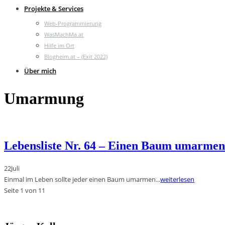
Projekte & Services
Web-Programmierung
WasMachMa.at
Hilfe im Ort
Blogheim.at – (Exit 2022)
Über mich
Umarmung
Lebensliste Nr. 64 – Einen Baum umarmen
22
Juli
Einmal im Leben sollte jeder einen Baum umarmen...
weiterlesen
Seite 1 von 1
1