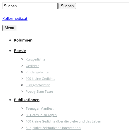
Search
Suchen
for:
Kollermedia.at
Menu
Kolumnen
Poesie
Kurzgedichte
Gedichte
Kindergedichte
100 kleine Gedichte
Kurzgeschichten
Poetry Slam Texte
Publikationen
Teenager Manifest
30 Dates in 30 Tagen
100 kleine Gedichte über die Liebe und das Leben
Subjektive Zeithorizont-Intervention