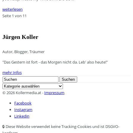
weiterlesen
Seite 1 von 1
1
Jürgen Koller
Autor, Blogger, Träumer
"Das Gestern ist fort - das Morgen nicht da. Leb' also heute!"
mehr Infos
Search
Suchen
for:
Kategorien
© 2026 Kollermedia.at -
Impressum
Facebook
Instagram
Linkedin
🔒 Diese Website verwendet keine Tracking-Cookies und ist DSGVO-
konform.