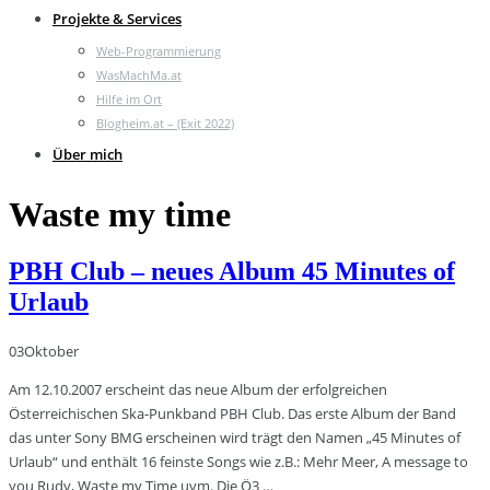
Projekte & Services
Web-Programmierung
WasMachMa.at
Hilfe im Ort
Blogheim.at – (Exit 2022)
Über mich
Waste my time
PBH Club – neues Album 45 Minutes of
Urlaub
03
Oktober
Am 12.10.2007 erscheint das neue Album der erfolgreichen
Österreichischen Ska-Punkband PBH Club. Das erste Album der Band
das unter Sony BMG erscheinen wird trägt den Namen „45 Minutes of
Urlaub“ und enthält 16 feinste Songs wie z.B.: Mehr Meer, A message to
you Rudy, Waste my Time uvm. Die Ö3 …