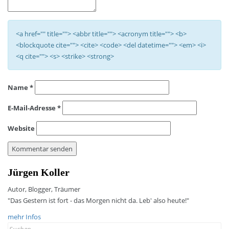
<a href="" title=""> <abbr title=""> <acronym title=""> <b>
<blockquote cite=""> <cite> <code> <del datetime=""> <em> <i>
<q cite=""> <s> <strike> <strong>
Name
*
E-Mail-Adresse
*
Website
Jürgen Koller
Autor, Blogger, Träumer
"Das Gestern ist fort - das Morgen nicht da. Leb' also heute!"
mehr Infos
Search