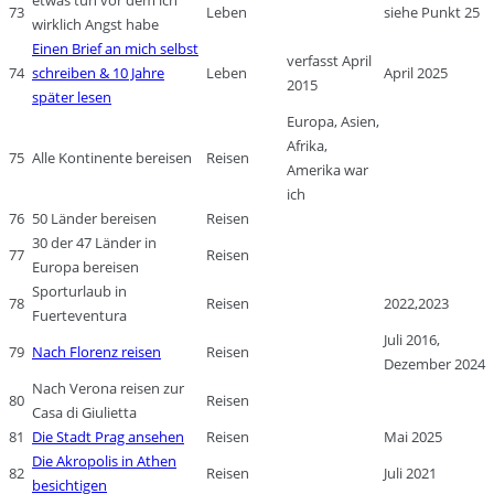
73
Leben
siehe Punkt 25
wirklich Angst habe
Einen Brief an mich selbst
verfasst April
74
schreiben & 10 Jahre
Leben
April 2025
2015
später lesen
Europa, Asien,
Afrika,
75
Alle Kontinente bereisen
Reisen
Amerika war
ich
76
50 Länder bereisen
Reisen
30 der 47 Länder in
77
Reisen
Europa bereisen
Sporturlaub in
78
Reisen
2022,2023
Fuerteventura
Juli 2016,
79
Nach Florenz reisen
Reisen
Dezember 2024
Nach Verona reisen zur
80
Reisen
Casa di Giulietta
81
Die Stadt Prag ansehen
Reisen
Mai 2025
Die Akropolis in Athen
82
Reisen
Juli 2021
besichtigen