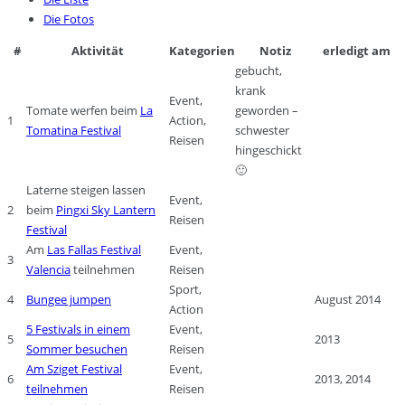
Die Fotos
#
Aktivität
Kategorien
Notiz
erledigt am
gebucht,
krank
Event,
Tomate werfen beim
La
geworden –
1
Action,
Tomatina Festival
schwester
Reisen
hingeschickt
🙂
Laterne steigen lassen
Event,
2
beim
Pingxi Sky Lantern
Reisen
Festival
Am
Las Fallas Festival
Event,
3
Valencia
teilnehmen
Reisen
Sport,
4
Bungee jumpen
August 2014
Action
5 Festivals in einem
Event,
5
2013
Sommer besuchen
Reisen
Am Sziget Festival
Event,
6
2013, 2014
teilnehmen
Reisen