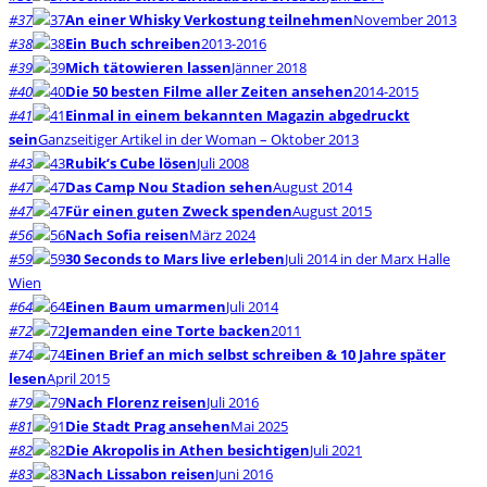
#37
An einer Whisky Verkostung teilnehmen
November 2013
#38
Ein Buch schreiben
2013-2016
#39
Mich tätowieren lassen
Jänner 2018
#40
Die 50 besten Filme aller Zeiten ansehen
2014-2015
#41
Einmal in einem bekannten Magazin abgedruckt
sein
Ganzseitiger Artikel in der Woman – Oktober 2013
#43
Rubik’s Cube lösen
Juli 2008
#47
Das Camp Nou Stadion sehen
August 2014
#47
Für einen guten Zweck spenden
August 2015
#56
Nach Sofia reisen
März 2024
#59
30 Seconds to Mars live erleben
Juli 2014 in der Marx Halle
Wien
#64
Einen Baum umarmen
Juli 2014
#72
Jemanden eine Torte backen
2011
#74
Einen Brief an mich selbst schreiben & 10 Jahre später
lesen
April 2015
#79
Nach Florenz reisen
Juli 2016
#81
Die Stadt Prag ansehen
Mai 2025
#82
Die Akropolis in Athen besichtigen
Juli 2021
#83
Nach Lissabon reisen
Juni 2016