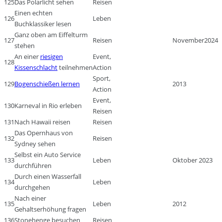
125
Das Polarlicht sehen
Reisen
Einen echten
126
Leben
Buchklassiker lesen
Ganz oben am Eiffelturm
127
Reisen
November2024
stehen
An einer
riesigen
Event,
128
Kissenschlacht
teilnehmen
Action
Sport,
129
Bogenschießen lernen
2013
Action
Event,
130
Karneval in Rio erleben
Reisen
131
Nach Hawaii reisen
Reisen
Das Opernhaus von
132
Reisen
Sydney sehen
Selbst ein Auto Service
133
Leben
Oktober 2023
durchführen
Durch einen Wasserfall
134
Leben
durchgehen
Nach einer
135
Leben
2012
Gehaltserhöhung fragen
136
Stonehenge besuchen
Reisen