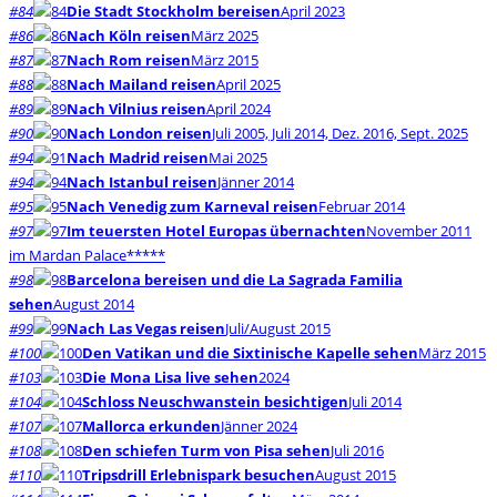
#84
Die Stadt Stockholm bereisen
April 2023
#86
Nach Köln reisen
März 2025
#87
Nach Rom reisen
März 2015
#88
Nach Mailand reisen
April 2025
#89
Nach Vilnius reisen
April 2024
#90
Nach London reisen
Juli 2005, Juli 2014, Dez. 2016, Sept. 2025
#94
Nach Madrid reisen
Mai 2025
#94
Nach Istanbul reisen
Jänner 2014
#95
Nach Venedig zum Karneval reisen
Februar 2014
#97
Im teuersten Hotel Europas übernachten
November 2011
im Mardan Palace*****
#98
Barcelona bereisen und die La Sagrada Familia
sehen
August 2014
#99
Nach Las Vegas reisen
Juli/August 2015
#100
Den Vatikan und die Sixtinische Kapelle sehen
März 2015
#103
Die Mona Lisa live sehen
2024
#104
Schloss Neuschwanstein besichtigen
Juli 2014
#107
Mallorca erkunden
Jänner 2024
#108
Den schiefen Turm von Pisa sehen
Juli 2016
#110
Tripsdrill Erlebnispark besuchen
August 2015