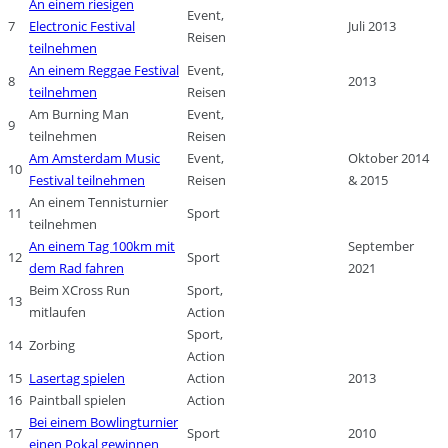
An einem riesigen
Event,
7
Electronic Festival
Juli 2013
Reisen
teilnehmen
An einem Reggae Festival
Event,
8
2013
teilnehmen
Reisen
Am Burning Man
Event,
9
teilnehmen
Reisen
Am Amsterdam Music
Event,
Oktober 2014
10
Festival teilnehmen
Reisen
& 2015
An einem Tennisturnier
11
Sport
teilnehmen
An einem Tag 100km mit
September
12
Sport
dem Rad fahren
2021
Beim XCross Run
Sport,
13
mitlaufen
Action
Sport,
14
Zorbing
Action
15
Lasertag spielen
Action
2013
16
Paintball spielen
Action
Bei einem Bowlingturnier
17
Sport
2010
einen Pokal gewinnen