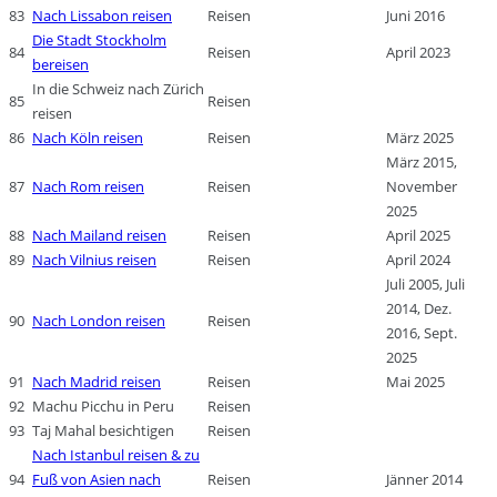
83
Nach Lissabon reisen
Reisen
Juni 2016
Die Stadt Stockholm
84
Reisen
April 2023
bereisen
In die Schweiz nach Zürich
85
Reisen
reisen
86
Nach Köln reisen
Reisen
März 2025
März 2015,
87
Nach Rom reisen
Reisen
November
2025
88
Nach Mailand reisen
Reisen
April 2025
89
Nach Vilnius reisen
Reisen
April 2024
Juli 2005, Juli
2014, Dez.
90
Nach London reisen
Reisen
2016, Sept.
2025
91
Nach Madrid reisen
Reisen
Mai 2025
92
Machu Picchu in Peru
Reisen
93
Taj Mahal besichtigen
Reisen
Nach Istanbul reisen & zu
94
Fuß von Asien nach
Reisen
Jänner 2014