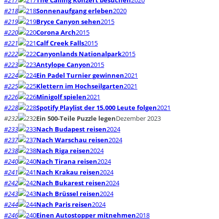
#218
Sonnenaufgang erleben
2020
#219
Bryce Canyon sehen
2015
#220
Corona Arch
2015
#221
Calf Creek Falls
2015
#222
Canyonlands Nationalpark
2015
#223
Antylope Canyon
2015
#224
Ein Padel Turnier gewinnen
2021
#225
Klettern im Hochseilgarten
2021
#226
Minigolf spielen
2021
#228
Spotify Playlist der 15.000 Leute folgen
2021
#232
Ein 500-Teile Puzzle legen
Dezember 2023
#233
Nach Budapest reisen
2024
#237
Nach Warschau reisen
2024
#238
Nach Riga reisen
2024
#240
Nach Tirana reisen
2024
#241
Nach Krakau reisen
2024
#242
Nach Bukarest reisen
2024
#243
Nach Brüssel reisen
2024
#244
Nach Paris reisen
2024
#246
Einen Autostopper mitnehmen
2018