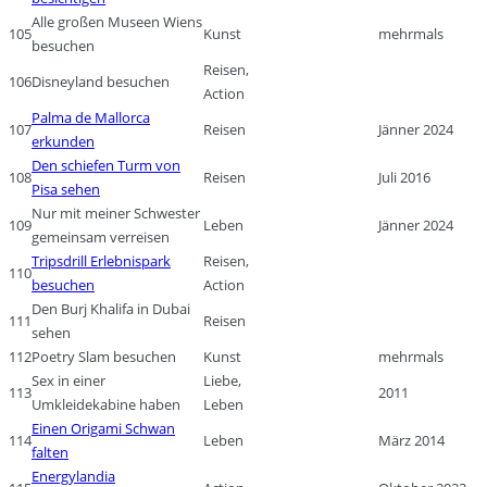
Alle großen Museen Wiens
105
Kunst
mehrmals
besuchen
Reisen,
106
Disneyland besuchen
Action
Palma de Mallorca
107
Reisen
Jänner 2024
erkunden
Den schiefen Turm von
108
Reisen
Juli 2016
Pisa sehen
Nur mit meiner Schwester
109
Leben
Jänner 2024
gemeinsam verreisen
Tripsdrill Erlebnispark
Reisen,
110
besuchen
Action
Den Burj Khalifa in Dubai
111
Reisen
sehen
112
Poetry Slam besuchen
Kunst
mehrmals
Sex in einer
Liebe,
113
2011
Umkleidekabine haben
Leben
Einen Origami Schwan
114
Leben
März 2014
falten
Energylandia