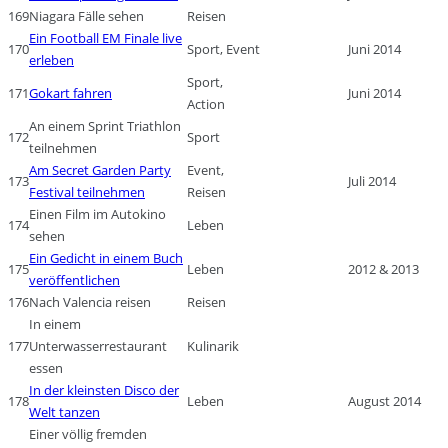
169
Niagara Fälle sehen
Reisen
Ein Football EM Finale live
170
Sport, Event
Juni 2014
erleben
Sport,
171
Gokart fahren
Juni 2014
Action
An einem Sprint Triathlon
172
Sport
teilnehmen
Am Secret Garden Party
Event,
173
Juli 2014
Festival teilnehmen
Reisen
Einen Film im Autokino
174
Leben
sehen
Ein Gedicht in einem Buch
175
Leben
2012 & 2013
veröffentlichen
176
Nach Valencia reisen
Reisen
In einem
177
Unterwasserrestaurant
Kulinarik
essen
In der kleinsten Disco der
178
Leben
August 2014
Welt tanzen
Einer völlig fremden