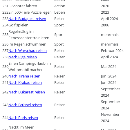
231
E-Scooter fahren
Action
2020
232
Ein 500-Teile Puzzle legen
Leben
2023
233
Nach Budapest reisen
Reisen
April 2024
234
Golf spielen
Sport
2006
Regelmäßig im
235
Sport
mehrmals
Fitnesscenter trainieren
236
Im Regen schwimmen
Sport
mehrmals
237
Nach Warschau reisen
Reisen
Februar 2024
238
Nach Riga reisen
Reisen
April 2024
Einen Campingurlaub im
239
Reisen
Mai 2024
Wohnmobil machen
240
Nach Tirana reisen
Reisen
Juni 2024
241
Nach Krakau reisen
Reisen
Juni 2024
September
242
Nach Bukarest reisen
Reisen
2024
September
243
Nach Brüssel reisen
Reisen
2024
November
244
Nach Paris reisen
Reisen
2024
Nackt im Meer