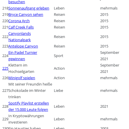
besuchen
218
Sonnenaufgang erleben
Leben
mehrmals
219
Bryce Canyon sehen
Reisen
2015
220
Corona Arch
Reisen
2015
221
Calf Creek Falls
Reisen
2015
Canyonlands
222
Reisen
2015
Nationalpark
223
Antelope Canyon
Reisen
2015
Ein Padel Turnier
September
224
Sport
gewinnen
2021
Klettern im
September
225
Action
Hochseilgarten
2021
226
Minigolf spielen
Action
mehrmals
Mit seiner Freundin heiße
227
Schokolade im Winter
Liebe
mehrmals
trinken
Spotify Playlist erstellen
228
Leben
2021
der 15.000 Leute folgen
In Kryptowährungen
229
Leben
mehrmals
investieren
230
Ein Haustier haben
Leben
2003