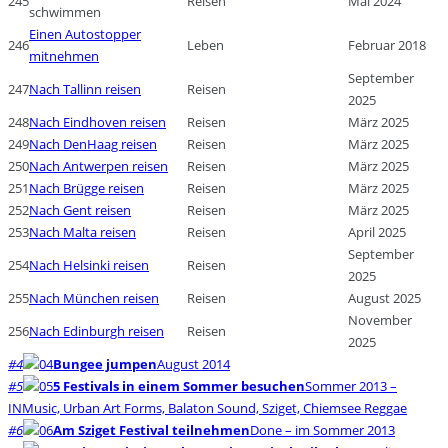
245
Reisen
Mai 2024
schwimmen
Einen Autostopper
246
Leben
Februar 2018
mitnehmen
September
247
Nach Tallinn reisen
Reisen
2025
248
Nach Eindhoven reisen
Reisen
März 2025
249
Nach DenHaag reisen
Reisen
März 2025
250
Nach Antwerpen reisen
Reisen
März 2025
251
Nach Brügge reisen
Reisen
März 2025
252
Nach Gent reisen
Reisen
März 2025
253
Nach Malta reisen
Reisen
April 2025
September
254
Nach Helsinki reisen
Reisen
2025
255
Nach München reisen
Reisen
August 2025
November
256
Nach Edinburgh reisen
Reisen
2025
#4
Bungee jumpen
August 2014
#5
5 Festivals in einem Sommer besuchen
Sommer 2013 –
INMusic, Urban Art Forms, Balaton Sound, Sziget, Chiemsee Reggae
#6
Am Sziget Festival teilnehmen
Done – im Sommer 2013