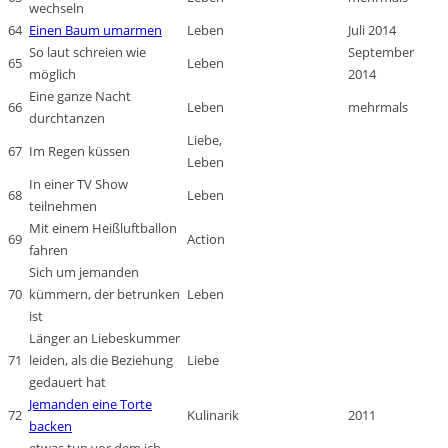
wechseln
64
Einen Baum umarmen
Leben
Juli 2014
So laut schreien wie
September
65
Leben
möglich
2014
Eine ganze Nacht
66
Leben
mehrmals
durchtanzen
Liebe,
67
Im Regen küssen
Leben
In einer TV Show
68
Leben
teilnehmen
Mit einem Heißluftballon
69
Action
fahren
Sich um jemanden
70
kümmern, der betrunken
Leben
ist
Länger an Liebeskummer
71
leiden, als die Beziehung
Liebe
gedauert hat
Jemanden eine Torte
72
Kulinarik
2011
backen
etwas tun vor dem ich