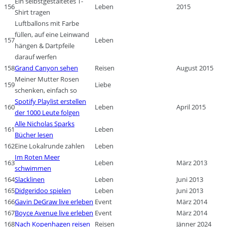
Ein selbstgestaltetes T-
156
Leben
2015
Shirt tragen
Luftballons mit Farbe
füllen, auf eine Leinwand
157
Leben
hängen & Dartpfeile
darauf werfen
158
Grand Canyon sehen
Reisen
August 2015
Meiner Mutter Rosen
159
Liebe
schenken, einfach so
Spotify Playlist erstellen
160
Leben
April 2015
der 1000 Leute folgen
Alle Nicholas Sparks
161
Leben
Bücher lesen
162
Eine Lokalrunde zahlen
Leben
Im Roten Meer
163
Leben
März 2013
schwimmen
164
Slacklinen
Leben
Juni 2013
165
Didgeridoo spielen
Leben
Juni 2013
166
Gavin DeGraw live erleben
Event
März 2014
167
Boyce Avenue live erleben
Event
März 2014
168
Nach Kopenhagen reisen
Reisen
Jänner 2024