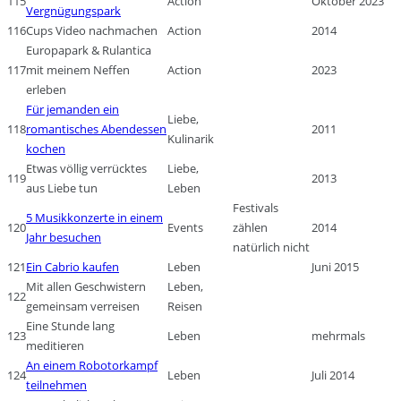
115
Action
Oktober 2023
Vergnügungspark
116
Cups Video nachmachen
Action
2014
Europapark & Rulantica
117
mit meinem Neffen
Action
2023
erleben
Für jemanden ein
Liebe,
118
romantisches Abendessen
2011
Kulinarik
kochen
Etwas völlig verrücktes
Liebe,
119
2013
aus Liebe tun
Leben
Festivals
5 Musikkonzerte in einem
120
Events
zählen
2014
Jahr besuchen
natürlich nicht
121
Ein Cabrio kaufen
Leben
Juni 2015
Mit allen Geschwistern
Leben,
122
gemeinsam verreisen
Reisen
Eine Stunde lang
123
Leben
mehrmals
meditieren
An einem Robotorkampf
124
Leben
Juli 2014
teilnehmen