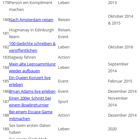
179
Person ein Kompliment
Leben
2013
machen
Oktober 2014
180
Nach Amsterdam reisen
Reisen
& 2015
Hogmanay in Edinburgh
Reisen,
181
feiern
Event
100 Gedichte schreiben &
182
Leben
Oktober 2016
veröffentlichen
183
Segway fahren
Action
Mein alte Legosammlung
September
184
Leben
wieder aufbauen
2014
Ein Queen Konzert live
185
Event
Februar 2015
erleben
186
Bryan Adams live erleben
Event
Dezember 2014
Einen 200er Schnitt bei
November
187
Sport
einem Bowlingturnier
2014
Bei einem Escape Game
188
Action
Dezember 2014
mitmachen
Sex beim ersten Daten
189
Leben
2020
haben
Bei einem Flash Mob