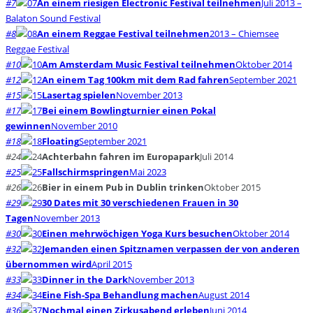
#7
An einem riesigen Electronic Festival teilnehmen
Juli 2013 –
Balaton Sound Festival
#8
An einem Reggae Festival teilnehmen
2013 – Chiemsee
Reggae Festival
#10
Am Amsterdam Music Festival teilnehmen
Oktober 2014
#12
An einem Tag 100km mit dem Rad fahren
September 2021
#15
Lasertag spielen
November 2013
#17
Bei einem Bowlingturnier einen Pokal
gewinnen
November 2010
#18
Floating
September 2021
#24
Achterbahn fahren im Europapark
Juli 2014
#25
Fallschirmspringen
Mai 2023
#26
Bier in einem Pub in Dublin trinken
Oktober 2015
#29
30 Dates mit 30 verschiedenen Frauen in 30
Tagen
November 2013
#30
Einen mehrwöchigen Yoga Kurs besuchen
Oktober 2014
#32
Jemanden einen Spitznamen verpassen der von anderen
übernommen wird
April 2015
#33
Dinner in the Dark
November 2013
#34
Eine Fish-Spa Behandlung machen
August 2014
#36
Nochmal einen Zirkusabend erleben
Juni 2014