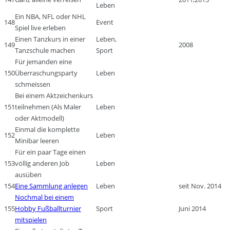
Leben
Ein NBA, NFL oder NHL
148
Event
Spiel live erleben
Einen Tanzkurs in einer
Leben,
149
2008
Tanzschule machen
Sport
Für jemanden eine
150
Überraschungsparty
Leben
schmeissen
Bei einem Aktzeichenkurs
151
teilnehmen (Als Maler
Leben
oder Aktmodell)
Einmal die komplette
152
Leben
Minibar leeren
Für ein paar Tage einen
153
völlig anderen Job
Leben
ausüben
154
Eine Sammlung anlegen
Leben
seit Nov. 2014
Nochmal bei einem
155
Hobby Fußballturnier
Sport
Juni 2014
mitspielen