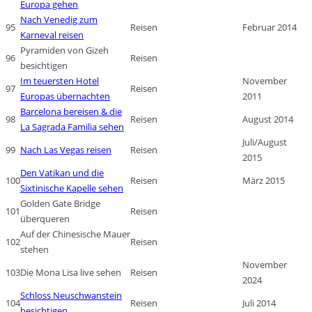
Europa gehen
Nach Venedig zum
95
Reisen
Februar 2014
Karneval reisen
Pyramiden von Gizeh
96
Reisen
besichtigen
Im teuersten Hotel
November
97
Reisen
Europas übernachten
2011
Barcelona bereisen & die
98
Reisen
August 2014
La Sagrada Familia sehen
Juli/August
99
Nach Las Vegas reisen
Reisen
2015
Den Vatikan und die
100
Reisen
März 2015
Sixtinische Kapelle sehen
Golden Gate Bridge
101
Reisen
überqueren
Auf der Chinesische Mauer
102
Reisen
stehen
November
103
Die Mona Lisa live sehen
Reisen
2024
Schloss Neuschwanstein
104
Reisen
Juli 2014
besichtigen