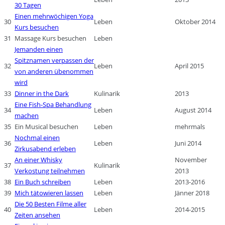
30 Tagen
Einen mehrwöchigen Yoga
30
Leben
Oktober 2014
Kurs besuchen
31
Massage Kurs besuchen
Leben
Jemanden einen
Spitznamen verpassen der
32
Leben
April 2015
von anderen übenommen
wird
33
Dinner in the Dark
Kulinarik
2013
Eine Fish-Spa Behandlung
34
Leben
August 2014
machen
35
Ein Musical besuchen
Leben
mehrmals
Nochmal einen
36
Leben
Juni 2014
Zirkusabend erleben
An einer Whisky
November
37
Kulinarik
Verkostung teilnehmen
2013
38
Ein Buch schreiben
Leben
2013-2016
39
Mich tätowieren lassen
Leben
Jänner 2018
Die 50 Besten Filme aller
40
Leben
2014-2015
Zeiten ansehen