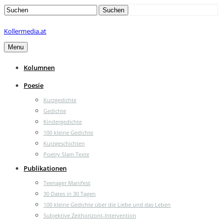
Search
Suchen
for:
Kollermedia.at
Menu
Kolumnen
Poesie
Kurzgedichte
Gedichte
Kindergedichte
100 kleine Gedichte
Kurzgeschichten
Poetry Slam Texte
Publikationen
Teenager Manifest
30 Dates in 30 Tagen
100 kleine Gedichte über die Liebe und das Leben
Subjektive Zeithorizont-Intervention