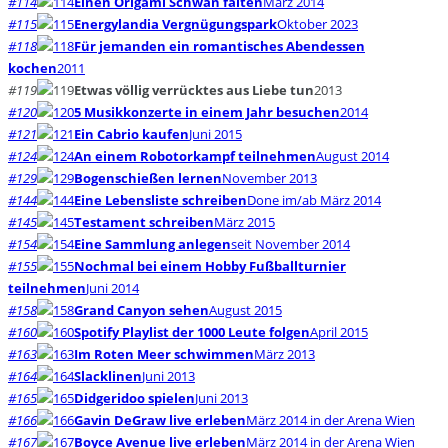
#114
Einen Origami Schwan falten
März 2014
#115
Energylandia Vergnügungspark
Oktober 2023
#118
Für jemanden ein romantisches Abendessen
kochen
2011
#119
Etwas völlig verrücktes aus Liebe tun
2013
#120
5 Musikkonzerte in einem Jahr besuchen
2014
#121
Ein Cabrio kaufen
Juni 2015
#124
An einem Robotorkampf teilnehmen
August 2014
#129
Bogenschießen lernen
November 2013
#144
Eine Lebensliste schreiben
Done im/ab März 2014
#145
Testament schreiben
März 2015
#154
Eine Sammlung anlegen
seit November 2014
#155
Nochmal bei einem Hobby Fußballturnier
teilnehmen
Juni 2014
#158
Grand Canyon sehen
August 2015
#160
Spotify Playlist der 1000 Leute folgen
April 2015
#163
Im Roten Meer schwimmen
März 2013
#164
Slacklinen
Juni 2013
#165
Didgeridoo spielen
Juni 2013
#166
Gavin DeGraw live erleben
März 2014 in der Arena Wien
#167
Boyce Avenue live erleben
März 2014 in der Arena Wien