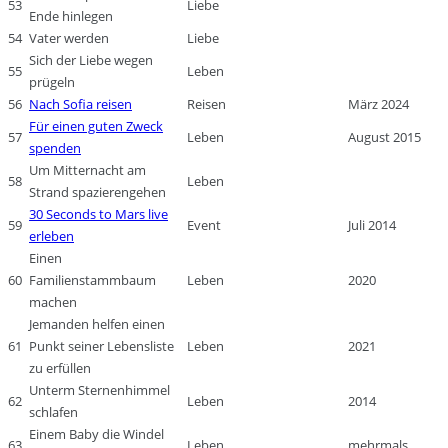
53
Liebe
Ende hinlegen
54
Vater werden
Liebe
Sich der Liebe wegen
55
Leben
prügeln
56
Nach Sofia reisen
Reisen
März 2024
Für einen guten Zweck
57
Leben
August 2015
spenden
Um Mitternacht am
58
Leben
Strand spazierengehen
30 Seconds to Mars live
59
Event
Juli 2014
erleben
Einen
60
Familienstammbaum
Leben
2020
machen
Jemanden helfen einen
61
Punkt seiner Lebensliste
Leben
2021
zu erfüllen
Unterm Sternenhimmel
62
Leben
2014
schlafen
Einem Baby die Windel
63
Leben
mehrmals