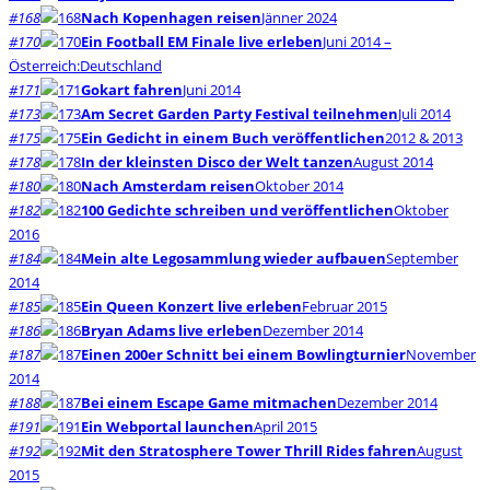
#168
Nach Kopenhagen reisen
Jänner 2024
#170
Ein Football EM Finale live erleben
Juni 2014 –
Österreich:Deutschland
#171
Gokart fahren
Juni 2014
#173
Am Secret Garden Party Festival teilnehmen
Juli 2014
#175
Ein Gedicht in einem Buch veröffentlichen
2012 & 2013
#178
In der kleinsten Disco der Welt tanzen
August 2014
#180
Nach Amsterdam reisen
Oktober 2014
#182
100 Gedichte schreiben und veröffentlichen
Oktober
2016
#184
Mein alte Legosammlung wieder aufbauen
September
2014
#185
Ein Queen Konzert live erleben
Februar 2015
#186
Bryan Adams live erleben
Dezember 2014
#187
Einen 200er Schnitt bei einem Bowlingturnier
November
2014
#188
Bei einem Escape Game mitmachen
Dezember 2014
#191
Ein Webportal launchen
April 2015
#192
Mit den Stratosphere Tower Thrill Rides fahren
August
2015