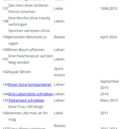
Das Herz einer anderen
137
Liebe
1999,2013
Person brechen
Eine Woche ohne Handy
138
Leben
verbringen
Spontan verreisen ohne
139
jemanden Bescheid zu
Reisen
April 2024
sagen
140
Einen Baum pflanzen
Leben
Eine Flaschenpost auf den
141
Leben
Weg senden
Sport,
142
Kayak fahren
Action
September
143
Einen Song komponieren
Leben
2015
144
Eine Lebensliste schreiben
Leben
2014
145
Testament schreiben
Leben
März 2015
Einer Frau 100 Dinge
146
nennen, die man an ihr
Liebe
2011
mag
Reisen,
147
Ganz alleine verreisen
2011,2013