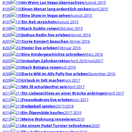
#194
Im Wynn Las Vegas übernachten
August 2015
#195
Einen Monat lang ordentlich zocken
April 2015
#196
Eine Show in Vegas sehen
August 2015
#197
Ein Reh streicheln
August 2015
#198
Nach Dublin reisen
Oktober 2015
#200
Joshua Radin live erleben
Jänner 2016
#201
Curse Konzert besuchen
Jänner 2016
#202
Hozier live erleben
Februar 2016
#203
Eine Kindergeschichte schreiben
März 2016
#205
Invisalign Zahnkorrektur
April 2016-Juni2017
#206
Nach Bologna reisen
Juli 2016
#208
Darts WM im Ally Pally live erleben
Dezember 2016
#209
Urlaub in Sylt machen
Juni 2017
#210
Mit 35 schuldenfrei sein
April 2017
#211
Ein Liebesschloss an einer Brücke anbringen
April 2017
#212
Freundeskreis live erleben
Juni 2017
#213
Dodgeball spielen
2017/2018
#214
Ein Ölgemälde kaufen
2017,2019
#215
Meine Wohnung renovieren
2019
#216
An einem Padel Turnier teilnehmen
2020
#217
The Calling Konzert besuchen
2020