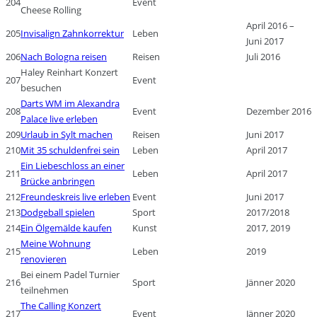
204
Event
Cheese Rolling
April 2016 –
205
Invisalign Zahnkorrektur
Leben
Juni 2017
206
Nach Bologna reisen
Reisen
Juli 2016
Haley Reinhart Konzert
207
Event
besuchen
Darts WM im Alexandra
208
Event
Dezember 2016
Palace live erleben
209
Urlaub in Sylt machen
Reisen
Juni 2017
210
Mit 35 schuldenfrei sein
Leben
April 2017
Ein Liebeschloss an einer
211
Leben
April 2017
Brücke anbringen
212
Freundeskreis live erleben
Event
Juni 2017
213
Dodgeball spielen
Sport
2017/2018
214
Ein Ölgemälde kaufen
Kunst
2017, 2019
Meine Wohnung
215
Leben
2019
renovieren
Bei einem Padel Turnier
216
Sport
Jänner 2020
teilnehmen
The Calling Konzert
217
Event
Jänner 2020