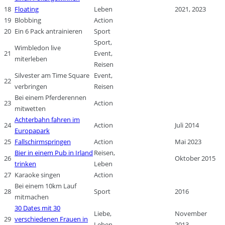
18
Floating
Leben
2021, 2023
19
Blobbing
Action
20
Ein 6 Pack antrainieren
Sport
Sport,
Wimbledon live
21
Event,
miterleben
Reisen
Silvester am Time Square
Event,
22
verbringen
Reisen
Bei einem Pferderennen
23
Action
mitwetten
Achterbahn fahren im
24
Action
Juli 2014
Europapark
25
Fallschirmspringen
Action
Mai 2023
Bier in einem Pub in Irland
Reisen,
26
Oktober 2015
trinken
Leben
27
Karaoke singen
Action
Bei einem 10km Lauf
28
Sport
2016
mitmachen
30 Dates mit 30
Liebe,
November
29
verschiedenen Frauen in
Leben
2013