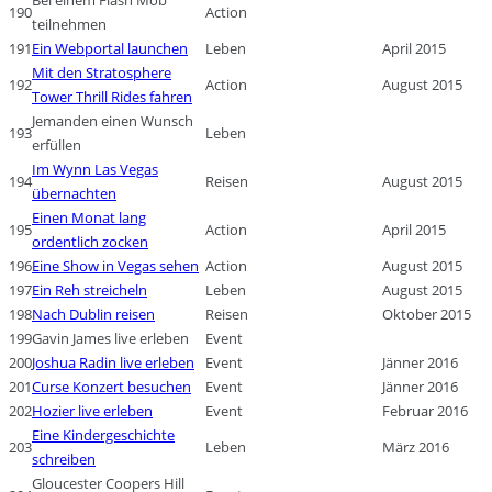
190
Action
teilnehmen
191
Ein Webportal launchen
Leben
April 2015
Mit den Stratosphere
192
Action
August 2015
Tower Thrill Rides fahren
Jemanden einen Wunsch
193
Leben
erfüllen
Im Wynn Las Vegas
194
Reisen
August 2015
übernachten
Einen Monat lang
195
Action
April 2015
ordentlich zocken
196
Eine Show in Vegas sehen
Action
August 2015
197
Ein Reh streicheln
Leben
August 2015
198
Nach Dublin reisen
Reisen
Oktober 2015
199
Gavin James live erleben
Event
200
Joshua Radin live erleben
Event
Jänner 2016
201
Curse Konzert besuchen
Event
Jänner 2016
202
Hozier live erleben
Event
Februar 2016
Eine Kindergeschichte
203
Leben
März 2016
schreiben
Gloucester Coopers Hill