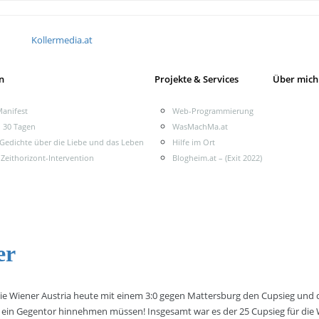
Kollermedia.at
n
Projekte & Services
Über mich
anifest
Web-Programmierung
n 30 Tagen
WasMachMa.at
 Gedichte über die Liebe und das Leben
Hilfe im Ort
 Zeithorizont-Intervention
Blogheim.at – (Exit 2022)
er
die Wiener Austria heute mit einem 3:0 gegen Mattersburg den Cupsieg und 
 ein Gegentor hinnehmen müssen! Insgesamt war es der 25 Cupsieg für die