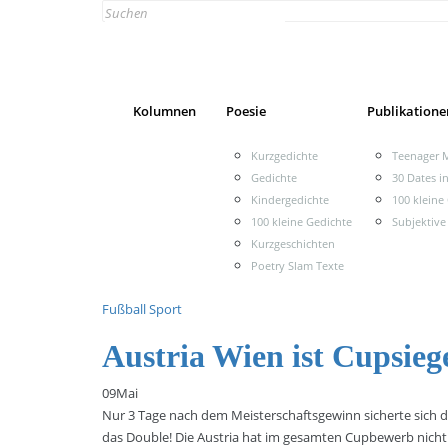
Search
for:
Kolumnen
Poesie
Publikatione
Kurzgedichte
Teenager M
Gedichte
30 Dates i
Kindergedichte
100 kleine
100 kleine Gedichte
Subjektive
Kurzgeschichten
Poetry Slam Texte
Fußball
Sport
Austria Wien ist Cupsieg
09
Mai
Nur 3 Tage nach dem Meisterschaftsgewinn sicherte sich 
das Double! Die Austria hat im gesamten Cupbewerb nicht