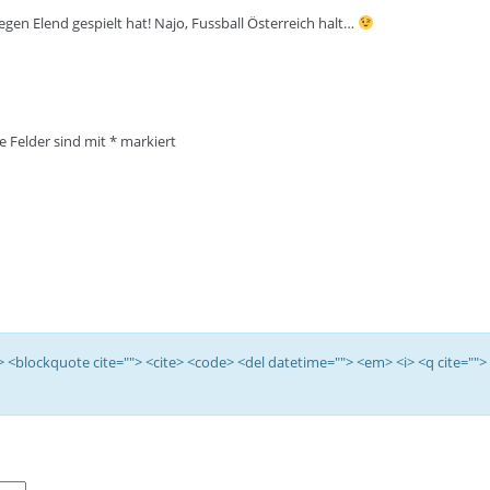
en Elend gespielt hat! Najo, Fussball Österreich halt…
he Felder sind mit
*
markiert
<b> <blockquote cite=""> <cite> <code> <del datetime=""> <em> <i> <q cite="">