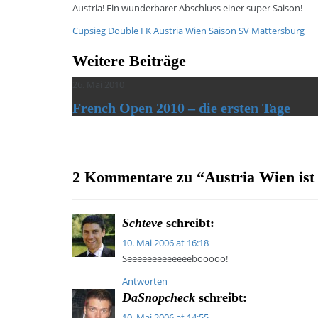
Austria! Ein wunderbarer Abschluss einer super Saison!
Cupsieg
Double
FK Austria Wien
Saison
SV Mattersburg
Weitere Beiträge
26. Mai 2010
French Open 2010 – die ersten Tage
2 Kommentare zu “
Austria Wien ist
Schteve
schreibt:
10. Mai 2006 at 16:18
Seeeeeeeeeeeeebooooo!
Antworten
DaSnopcheck
schreibt:
10. Mai 2006 at 14:55