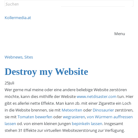
Search
for:
Kollermedia.at
Menu
Webnews, Sites
Destroy my Website
25
Juli
Wer gerne mal meine oder eine andere beliebige Website zerstören
möchte, kann dies mithilfe der Website
www.netdisaster.com
tun. Hier
gibt es allerlei nette Effekte. Man kann zb. mit einer Zigarette ein Loch
in die Website brennen, sie mit
Meteoriten
oder
Dinosaurier
zerstören,
sie mit
Tomaten bewerfen
oder
wegrasieren
,
von Würmern auffressen
lassen
od. von einem kleinen Jungen
bepinkeln lassen
. Insgesamt
stehen 31 Effekte zur virtuellen Websitezerstörung zur Verfügung.