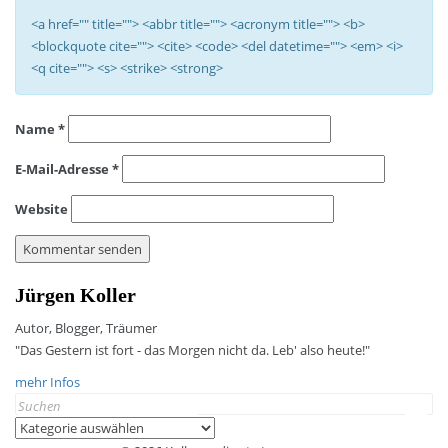
<a href="" title=""> <abbr title=""> <acronym title=""> <b>
<blockquote cite=""> <cite> <code> <del datetime=""> <em> <i>
<q cite=""> <s> <strike> <strong>
Name
*
E-Mail-Adresse
*
Website
Jürgen Koller
Autor, Blogger, Träumer
"Das Gestern ist fort - das Morgen nicht da. Leb' also heute!"
mehr Infos
Search
for:
Kategorien