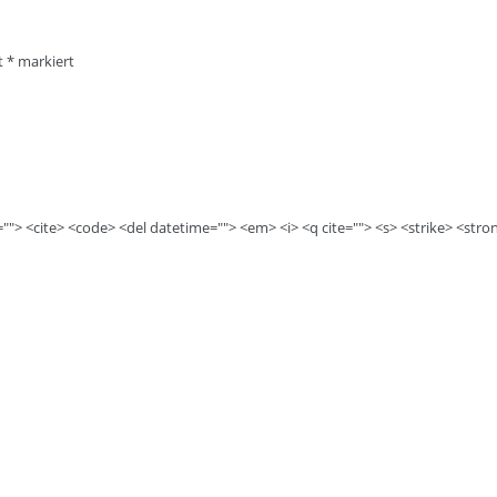
it
*
markiert
e=""> <cite> <code> <del datetime=""> <em> <i> <q cite=""> <s> <strike> <stro