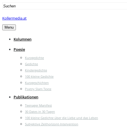
Search
for:
Kollermedia.at
Menu
Kolumnen
Poesie
Kurzgedichte
Gedichte
Kindergedichte
100 kleine Gedichte
Kurzgeschichten
Poetry Slam Texte
Publikationen
Teenager Manifest
30 Dates in 30 Tagen
100 kleine Gedichte über die Liebe und das Leben
Subjektive Zeithorizont-Intervention