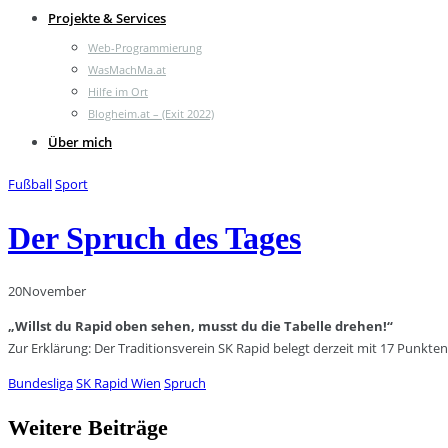
Projekte & Services
Web-Programmierung
WasMachMa.at
Hilfe im Ort
Blogheim.at – (Exit 2022)
Über mich
Fußball
Sport
Der Spruch des Tages
20
November
„Willst du Rapid oben sehen, musst du die Tabelle drehen!“
Zur Erklärung: Der Traditionsverein SK Rapid belegt derzeit mit 17 Punkten
Bundesliga
SK Rapid Wien
Spruch
Weitere Beiträge