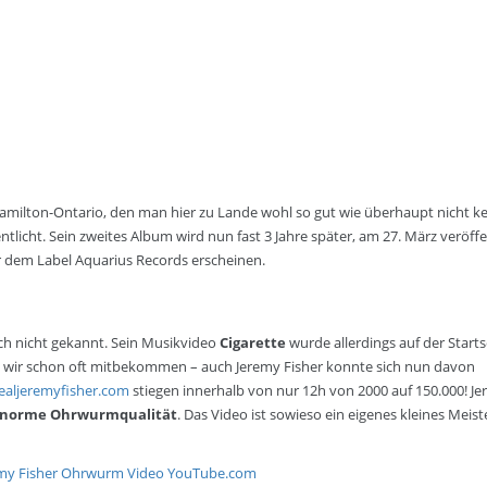
 Hamilton-Ontario, den man hier zu Lande wohl so gut wie überhaupt nicht ke
licht. Sein zweites Album wird nun fast 3 Jahre später, am 27. März veröffen
 dem Label Aquarius Records erscheinen.
och nicht gekannt. Sein Musikvideo
Cigarette
wurde allerdings auf der Starts
 wir schon oft mitbekommen – auch Jeremy Fisher konnte sich nun davon
aljeremyfisher.com
stiegen innerhalb von nur 12h von 2000 auf 150.000! J
norme Ohrwurmqualität
. Das Video ist sowieso ein eigenes kleines Meis
my Fisher
Ohrwurm
Video
YouTube.com