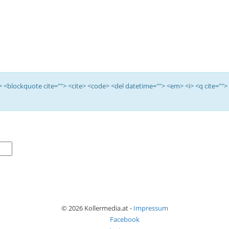
<b> <blockquote cite=""> <cite> <code> <del datetime=""> <em> <i> <q cite="">
© 2026 Kollermedia.at -
Impressum
Facebook