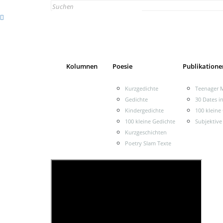
Search
for:
Kolumnen
Poesie
Publikatione
Kurzgedichte
Teenager M
Gedichte
30 Dates i
Kindergedichte
100 kleine
100 kleine Gedichte
Subjektive
Kurzgeschichten
Poetry Slam Texte