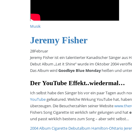
Musik
Jeremy Fisher
28
Februar
Jeremy Fisher ist ein talentierter Kanadischer Sänger aus
Debut Album „Let it Shine“ wurde im Oktober 2004 veröffent
Das Album wird
Goodbye Blue Monday
heißen und unter
Der YouTube Effekt..wiedermal…
Ich selbst habe den Sänger bis vor ein paar Tagen auch n
YouTube
gefeatured. Welche Wirkung YouTube hat, haben
überzeugen. Die Besucherzahlen seiner Website
www.there
Fishers Song Cigarette ist wirklich sehr gelungen und hat
e
und passt wirklich bestens zum Song – aber seht selbst…
2004
Album
Cigarette
Debutalbum
Hamilton-ONtario
Jere