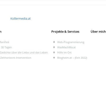
Kollermedia.at
n
Projekte & Services
Über mich
anifest
Web-Programmierung
n 30 Tagen
WasMachMa.at
 Gedichte über die Liebe und das Leben
Hilfe im Ort
 Zeithorizont-Intervention
Blogheim.at – (Exit 2022)