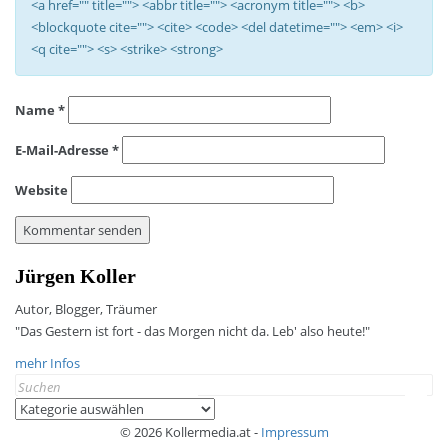
<a href="" title=""> <abbr title=""> <acronym title=""> <b>
<blockquote cite=""> <cite> <code> <del datetime=""> <em> <i>
<q cite=""> <s> <strike> <strong>
Name
*
E-Mail-Adresse
*
Website
Jürgen Koller
Autor, Blogger, Träumer
"Das Gestern ist fort - das Morgen nicht da. Leb' also heute!"
mehr Infos
Search
for:
Kategorien
© 2026 Kollermedia.at -
Impressum