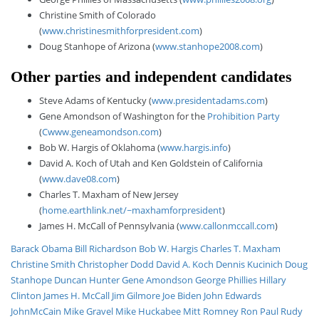
Christine Smith of Colorado
(
www.christinesmithforpresident.com
)
Doug Stanhope of Arizona (
www.stanhope2008.com
)
Other parties and independent candidates
Steve Adams of Kentucky (
www.presidentadams.com
)
Gene Amondson of Washington for the
Prohibition Party
(
Cwww.geneamondson.com
)
Bob W. Hargis of Oklahoma (
www.hargis.info
)
David A. Koch of Utah and Ken Goldstein of California
(
www.dave08.com
)
Charles T. Maxham of New Jersey
(
home.earthlink.net/~maxhamforpresident
)
James H. McCall of Pennsylvania (
www.callonmccall.com
)
Barack Obama
Bill Richardson
Bob W. Hargis
Charles T. Maxham
Christine Smith
Christopher Dodd
David A. Koch
Dennis Kucinich
Doug
Stanhope
Duncan Hunter
Gene Amondson
George Phillies
Hillary
Clinton
James H. McCall
Jim Gilmore
Joe Biden
John Edwards
JohnMcCain
Mike Gravel
Mike Huckabee
Mitt Romney
Ron Paul
Rudy