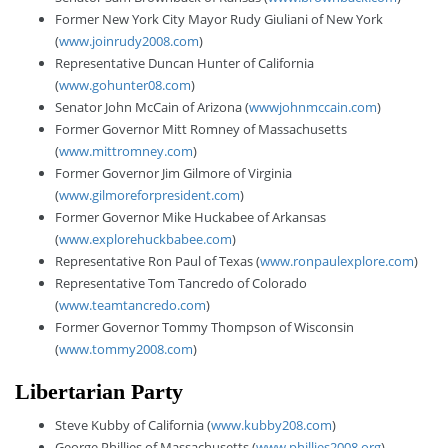
Former New York City Mayor Rudy Giuliani of New York
(
www.joinrudy2008.com
)
Representative Duncan Hunter of California
(
www.gohunter08.com
)
Senator John McCain of Arizona (
wwwjohnmccain.com
)
Former Governor Mitt Romney of Massachusetts
(
www.mittromney.com
)
Former Governor Jim Gilmore of Virginia
(
www.gilmoreforpresident.com
)
Former Governor Mike Huckabee of Arkansas
(
www.explorehuckbabee.com
)
Representative Ron Paul of Texas (
www.ronpaulexplore.com
)
Representative Tom Tancredo of Colorado
(
www.teamtancredo.com
)
Former Governor Tommy Thompson of Wisconsin
(
www.tommy2008.com
)
Libertarian Party
Steve Kubby of California (
www.kubby208.com
)
George Phillies of Massachusetts (
www.phillies2008.org
)