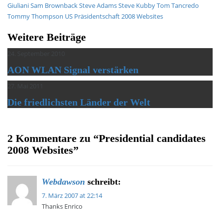
Giuliani
Sam Brownback
Steve Adams
Steve Kubby
Tom Tancredo
Tommy Thompson
US Präsidentschaft 2008
Websites
Weitere Beiträge
24. September 2010
AON WLAN Signal verstärken
27. Mai 2011
Die friedlichsten Länder der Welt
2 Kommentare zu “
Presidential candidates
2008 Websites
”
Webdawson
schreibt:
7. März 2007 at 22:14
Thanks Enrico