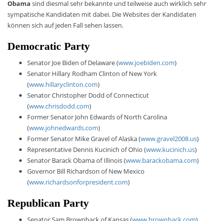
Obama
sind diesmal sehr bekannte und teilweise auch wirklich sehr
sympatische Kandidaten mit dabei. Die Websites der Kandidaten
können sich auf jeden Fall sehen lassen.
Democratic Party
Senator Joe Biden of Delaware (
www.joebiden.com
)
Senator Hillary Rodham Clinton of New York
(
www.hillaryclinton.com
)
Senator Christopher Dodd of Connecticut
(
www.chrisdodd.com
)
Former Senator John Edwards of North Carolina
(
www.johnedwards.com
)
Former Senator Mike Gravel of Alaska (
www.gravel2008.us
)
Representative Dennis Kucinich of Ohio (
www.kucinich.us
)
Senator Barack Obama of Illinois (
www.barackobama.com
)
Governor Bill Richardson of New Mexico
(
www.richardsonforpresident.com
)
Republican Party
Senator Sam Brownback of Kansas (
www.brownback.com
)