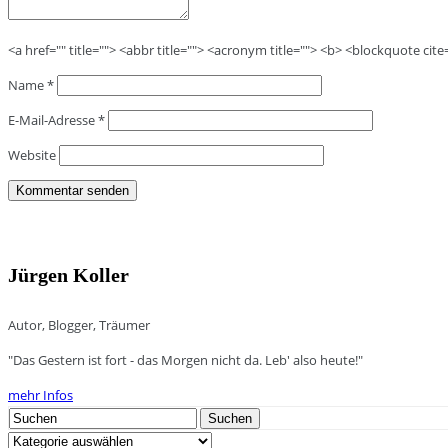
<a href="" title=""> <abbr title=""> <acronym title=""> <b> <blockquote cit
Name
*
E-Mail-Adresse
*
Website
Jürgen Koller
Autor, Blogger, Träumer
"Das Gestern ist fort - das Morgen nicht da. Leb' also heute!"
mehr Infos
Search
Suchen
for:
Kategorien