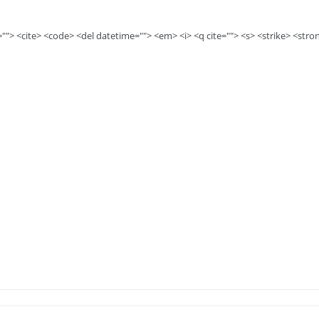
e=""> <cite> <code> <del datetime=""> <em> <i> <q cite=""> <s> <strike> <stro