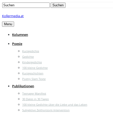
Search
Suchen
for:
Kollermedia.at
Menu
Kolumnen
Poesie
Kurzgedichte
Gedichte
Kindergedichte
100 kleine Gedichte
Kurzgeschichten
Poetry Slam Texte
Publikationen
Teenager Manifest
30 Dates in 30 Tagen
100 kleine Gedichte über die Liebe und das Leben
Subjektive Zeithorizont-Intervention