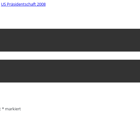
US Präsidentschaft 2008
it
*
markiert