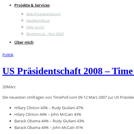
Projekte & Services
Web-Programmierung
WasMachMa.at
Hilfe im Ort
Blogheim.at – (Exit 2022)
Über mich
Politik
US Präsidentschaft 2008 – Time
20
März
Die neuesten Umfragen von TimePoll vom 09-12 März 2007 zur US Präsiden
Hillary Clinton 43% – Rudy Giuliani 47%
Hilary Clinton 44% – John McCain 43%
Barack Obama 44% – Rudy Giuliani 43%
Barack Obama 44% – John McCain 41%