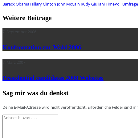
Barack Obama
Hillary Clinton
John McCain
Rudy Giuliani
TimePoll
Umfrage
Weitere Beiträge
7. September 2006
Konfrontation zur Wahl 2006
7. März 2007
Presidential candidates 2008 Websites
Sag mir was du denkst
Deine E-Mail-Adresse wird nicht veröffentlicht.
Erforderliche Felder sind m