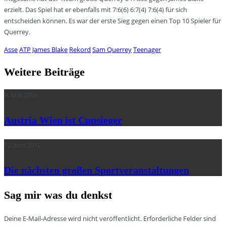
erzielt. Das Spiel hat er ebenfalls mit 7:6(6) 6:7(4) 7:6(4) für sich
entscheiden können. Es war der erste Sieg gegen einen Top 10 Spieler für
Querrey.
Asse
ATP
James Blake
Rekord
Sam Querrey
Teenager
Weitere Beiträge
9. Mai 2006
Austria Wien ist Cupsieger
12. Juni 2012
Die nächsten großen Sportveranstaltungen
Sag mir was du denkst
Deine E-Mail-Adresse wird nicht veröffentlicht.
Erforderliche Felder sind