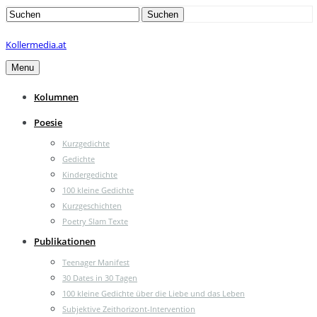
Search
Suchen
for:
Kollermedia.at
Menu
Kolumnen
Poesie
Kurzgedichte
Gedichte
Kindergedichte
100 kleine Gedichte
Kurzgeschichten
Poetry Slam Texte
Publikationen
Teenager Manifest
30 Dates in 30 Tagen
100 kleine Gedichte über die Liebe und das Leben
Subjektive Zeithorizont-Intervention