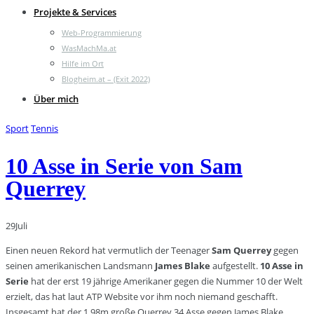
Projekte & Services
Web-Programmierung
WasMachMa.at
Hilfe im Ort
Blogheim.at – (Exit 2022)
Über mich
Sport
Tennis
10 Asse in Serie von Sam
Querrey
29
Juli
Einen neuen Rekord hat vermutlich der Teenager
Sam Querrey
gegen
seinen amerikanischen Landsmann
James Blake
aufgestellt.
10 Asse in
Serie
hat der erst 19 jährige Amerikaner gegen die Nummer 10 der Welt
erzielt, das hat laut ATP Website vor ihm noch niemand geschafft.
Insgesamt hat der 1,98m große Querrey 34 Asse gegen James Blake