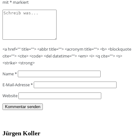
mit
*
markiert
<a href="" title=""> <abbr title=""> <acronym title=""> <b> <blockquote
cite=""> <cite> <code> <del datetime=""> <em> <i> <q cite=""> <s>
<strike> <strong>
Name
*
E-Mail-Adresse
*
Website
Jürgen Koller