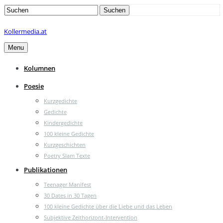
Search
Suchen
for:
Kollermedia.at
Menu
Kolumnen
Poesie
Kurzgedichte
Gedichte
Kindergedichte
100 kleine Gedichte
Kurzgeschichten
Poetry Slam Texte
Publikationen
Teenager Manifest
30 Dates in 30 Tagen
100 kleine Gedichte über die Liebe und das Leben
Subjektive Zeithorizont-Intervention