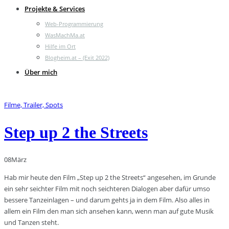
Projekte & Services
Web-Programmierung
WasMachMa.at
Hilfe im Ort
Blogheim.at – (Exit 2022)
Über mich
Filme, Trailer, Spots
Step up 2 the Streets
08
März
Hab mir heute den Film „Step up 2 the Streets“ angesehen, im Grunde
ein sehr seichter Film mit noch seichteren Dialogen aber dafür umso
bessere Tanzeinlagen – und darum gehts ja in dem Film. Also alles in
allem ein Film den man sich ansehen kann, wenn man auf gute Musik
und Tanzen steht.