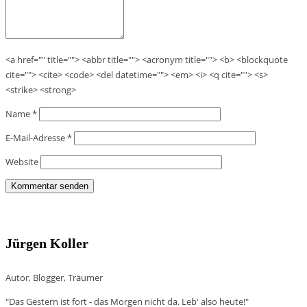
<a href="" title=""> <abbr title=""> <acronym title=""> <b> <blockquote
cite=""> <cite> <code> <del datetime=""> <em> <i> <q cite=""> <s>
<strike> <strong>
Name
*
E-Mail-Adresse
*
Website
Jürgen Koller
Autor, Blogger, Träumer
"Das Gestern ist fort - das Morgen nicht da. Leb' also heute!"