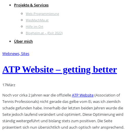
Projekte & Services
Web-Programmierung
WasMachMa.at
Hilfe im Ort
Blogheim.at – (Exit 2022)
Über mich
Webnews, Sites
ATP Website – getting better
17
März
Noch vor cirka 2 Jahren war die offizielle
ATP Website
(Association of
Tennis Professionals) nicht gerade das gelbe vom Ei, was ich ziemlich
schade gefunden habe. Innerhalb der letzten beiden Jahren wurde die
Seite jedoch laufend verändert und optimiert. Diese Optimierung wird
ständig weitergeführt und bislang stets zum positiven. Die Seite
präsentiert sich nun übersichtlich und auch optisch sehr ansprechend.