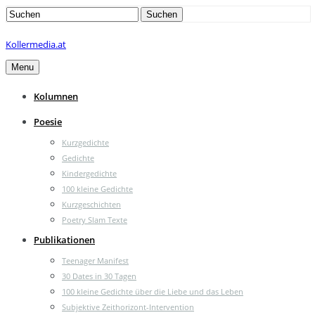
Search
Suchen
for:
Kollermedia.at
Menu
Kolumnen
Poesie
Kurzgedichte
Gedichte
Kindergedichte
100 kleine Gedichte
Kurzgeschichten
Poetry Slam Texte
Publikationen
Teenager Manifest
30 Dates in 30 Tagen
100 kleine Gedichte über die Liebe und das Leben
Subjektive Zeithorizont-Intervention