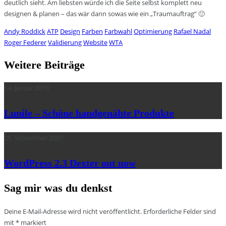
deutlich sieht. Am liebsten würde ich die Seite selbst komplett neu
designen & planen – das wär dann sowas wie ein „Traumauftrag“ 🙂
Andy Roddick
ATP
Design
Farben
Farbwahl
Optimierung
Rafael Nadal
Roger Federer
Validierung
Website
WTA
Weitere Beiträge
14. Januar 2013
Lunile – Schöne handgenähte Produkte
25. September 2007
WordPress 2.3 Dexter out now
Sag mir was du denkst
Deine E-Mail-Adresse wird nicht veröffentlicht.
Erforderliche Felder sind
mit
*
markiert