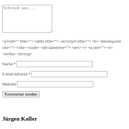
<a href="" title=""> <abbr title=""> <acronym title=""> <b> <blockquote
cite=""> <cite> <code> <del datetime=""> <em> <i> <q cite=""> <s>
<strike> <strong>
Name
*
E-Mail-Adresse
*
Website
Jürgen Koller