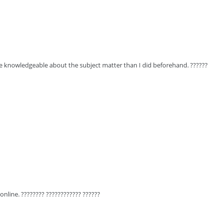
re knowledgeable about the subject matter than I did beforehand. ??????
nline. ???????? ???????????? ??????