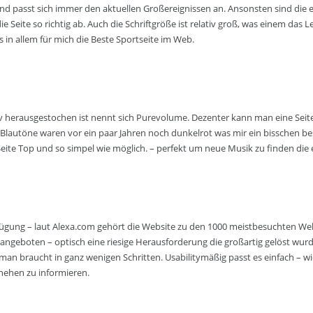
 und passt sich immer den aktuellen Großereignissen an. Ansonsten sind die 
 Seite so richtig ab. Auch die Schriftgröße ist relativ groß, was einem das L
les in allem für mich die Beste Sportseite im Web.
iv herausgestochen ist nennt sich Purevolume. Dezenter kann man eine Seit
autöne waren vor ein paar Jahren noch dunkelrot was mir ein bisschen besser 
Seite Top und so simpel wie möglich. – perfekt um neue Musik zu finden die e
rfügung – laut Alexa.com gehört die Website zu den 1000 meistbesuchten We
geboten – optisch eine riesige Herausforderung die großartig gelöst wurde.
n braucht in ganz wenigen Schritten. Usabilitymäßig passt es einfach – w
hehen zu informieren.