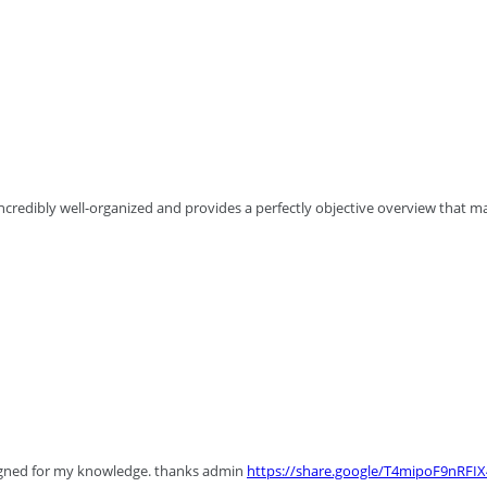
 incredibly well-organized and provides a perfectly objective overview that ma
signed for my knowledge. thanks admin
https://share.google/T4mipoF9nRFI