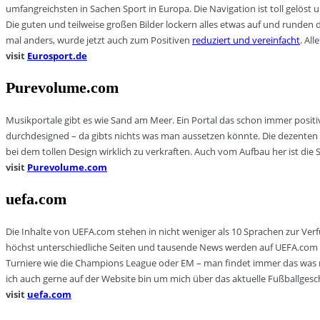
umfangreichsten in Sachen Sport in Europa. Die Navigation ist toll gelöst
Die guten und teilweise großen Bilder lockern alles etwas auf und runden die
mal anders, wurde jetzt auch zum Positiven
reduziert und vereinfacht
. Al
visit
Eurosport.de
Purevolume.com
Musikportale gibt es wie Sand am Meer. Ein Portal das schon immer posit
durchdesigned – da gibts nichts was man aussetzen könnte. Die dezenten Bl
bei dem tollen Design wirklich zu verkraften. Auch vom Aufbau her ist die 
visit
Purevolume.com
uefa.com
Die Inhalte von UEFA.com stehen in nicht weniger als 10 Sprachen zur Ve
höchst unterschiedliche Seiten und tausende News werden auf UEFA.com an
Turniere wie die Champions League oder EM – man findet immer das was ma
ich auch gerne auf der Website bin um mich über das aktuelle Fußballgesc
visit
uefa.com