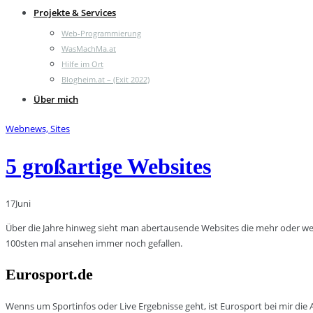
Projekte & Services
Web-Programmierung
WasMachMa.at
Hilfe im Ort
Blogheim.at – (Exit 2022)
Über mich
Webnews, Sites
5 großartige Websites
17
Juni
Über die Jahre hinweg sieht man abertausende Websites die mehr oder wen
100sten mal ansehen immer noch gefallen.
Eurosport.de
Wenns um Sportinfos oder Live Ergebnisse geht, ist Eurosport bei mir die