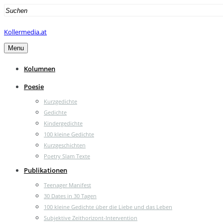
Search
for:
Kollermedia.at
Menu
Kolumnen
Poesie
Kurzgedichte
Gedichte
Kindergedichte
100 kleine Gedichte
Kurzgeschichten
Poetry Slam Texte
Publikationen
Teenager Manifest
30 Dates in 30 Tagen
100 kleine Gedichte über die Liebe und das Leben
Subjektive Zeithorizont-Intervention